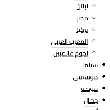
لبنان
مصر
تركيا
المغرب العربى
نجوم عالميين
سينما
موسيقى
موضة
جمال