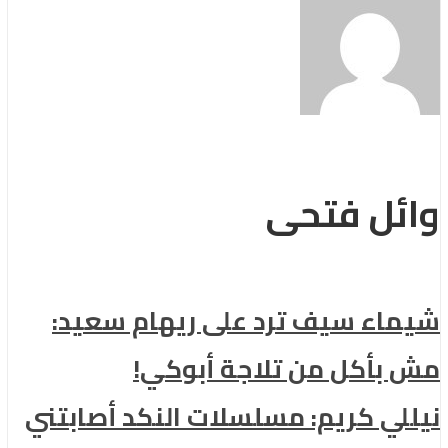
وائل فتحى
شيماء سيف ترد على ريهام سعيد:
مش بأكل من تلاجة أبوكي!
نيللي كريم: مسلسلات النكد أصابتني