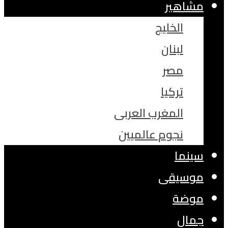
مشاهير
الخليج
لبنان
مصر
تركيا
المغرب العربى
نجوم عالميين
سينما
موسيقى
موضة
جمال