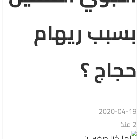
بسبب ريهام
حجاج ؟
2020-04-19
2 منذ