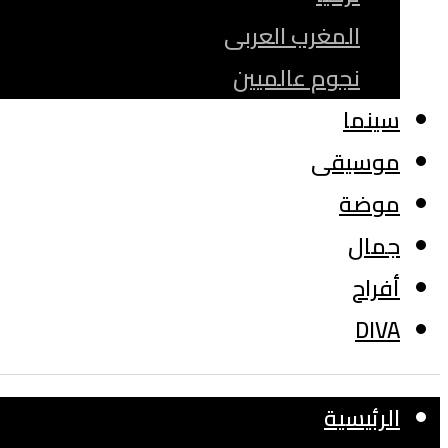
المغرب العربى
نجوم عالميين
سينما
موسيقى
موضة
جمال
أفراح
DIVA
الرئيسية