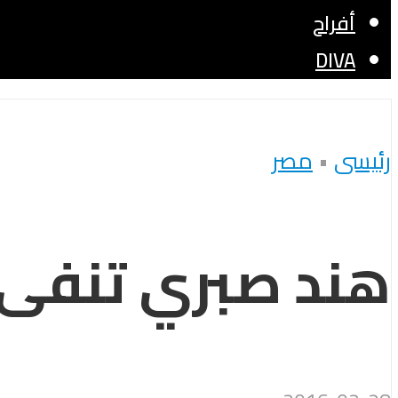
أفراح
DIVA
رئيسى
•
مصر
هند صبري تنفى ت