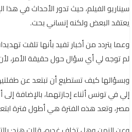
سيناريو الفيلم، حيث تدور الأحداث في هذا ا
يعتقد البعض ولكنه إنساني بحت.
وعما يتردد من أخبار تفيد بأنها تلقت تهديد
لم توجه لي أي سؤال حول حقيقة الأمر، لأ
وبسؤالها كيف تستطيع أن تبتعد عن طفلتيها ليل
إلي في تونس أثناء إجازتهما، بالإضافة إل
مصر، وتعد هذه الفترة هي أطول فترة ابتعد
وعن الزمن وهل تخاف غدره، قالت هند: بالتأ