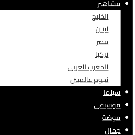
مشاهير
الخليج
لبنان
مصر
تركيا
المغرب العربى
نجوم عالميين
سينما
موسيقى
موضة
جمال