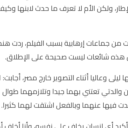
لإطار، ولكن الأم لا تعرف ما حدث لابنها وك
ات من جماعات إرهابية بسبب الفيلم، ردت هند
ن هذه شائعات ليست صحيحة على الإطلاق.
ى وعاليا أثناء التصوير خارج مصر، أجابت: ليل
ى أن والدتي تعتني بهما جيدا وتلازمهما طو
ت فيها عنهما وبالفعل اشتقت لهما كثيرا.
كيد أي إنسان يخاف على نفسه، وأنا أخاف أكث