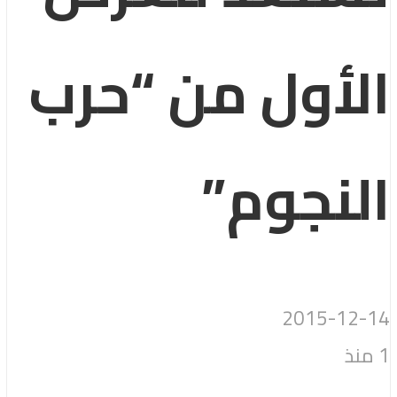
الأول من “حرب
النجوم”
2015-12-14
1 منذ