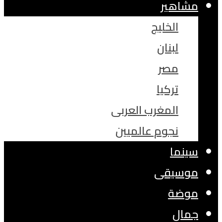
مشاهير
الخليج
لبنان
مصر
تركيا
المغرب العربى
نجوم عالميين
سينما
موسيقى
موضة
جمال