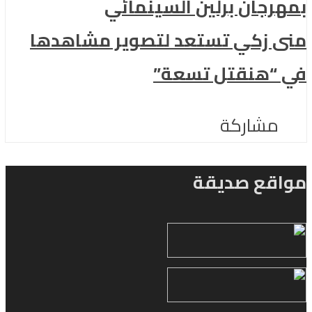
بمهرجان برلين السينمائي
منى زكي تستعد لتصوير مشاهدها
في “هنقتل تسعة”
مشاركة
مواقع صديقة