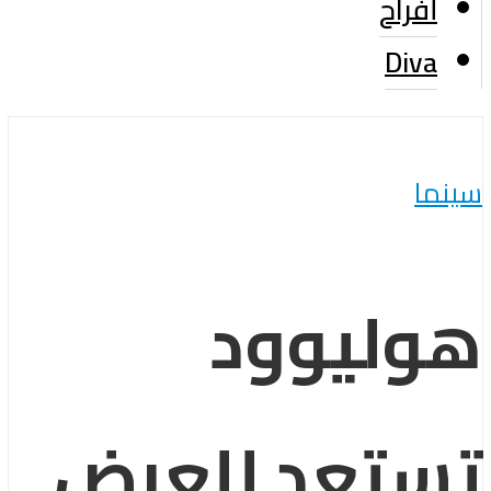
أفراح
Diva
سينما
هوليوود
تستعد للعرض