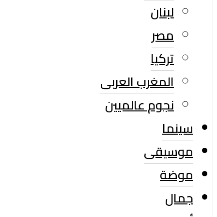
لبنان
مصر
تركيا
المغرب العربى
نجوم عالميين
سينما
موسيقى
موضة
جمال