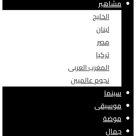
مشاهير
الخليج
لبنان
مصر
تركيا
المغرب العربى
نجوم عالميين
سينما
موسيقى
موضة
جمال