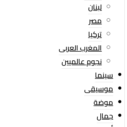
لبنان
مصر
تركيا
المغرب العربى
نجوم عالميين
سينما
موسيقى
موضة
جمال