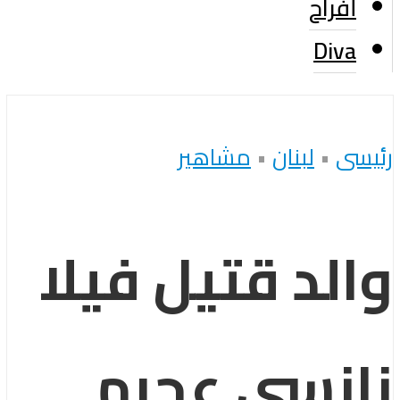
أفراح
Diva
رئيسى
•
لبنان
•
مشاهير
والد قتيل فيلا
نانسي عجرم