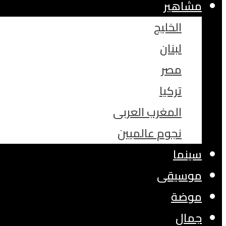
مشاهير
الخليج
لبنان
مصر
تركيا
المغرب العربى
نجوم عالميين
سينما
موسيقى
موضة
جمال