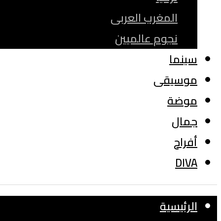
المغرب العربى
نجوم عالميين
سينما
موسيقى
موضة
جمال
أفراح
DIVA
الرئيسية