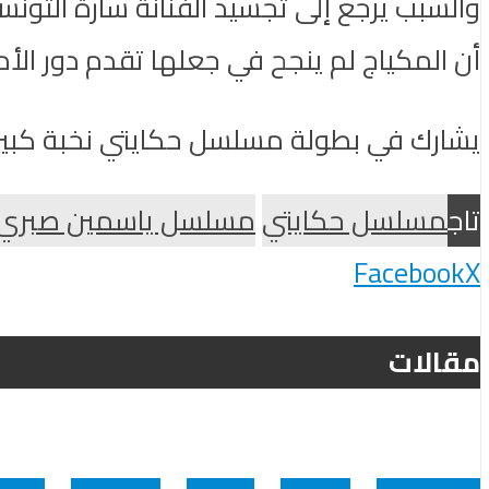
والسبب يرجع إلى تجسيد الفنانة سارة التون
أن المكياج لم ينجح في جعلها تقدم دور ال
يشارك في بطولة مسلسل حكايتي نخبة كبيرة
تاج
مسلسل حكايتي
مسلسل ياسمين صبري
Facebook
X
مقالات