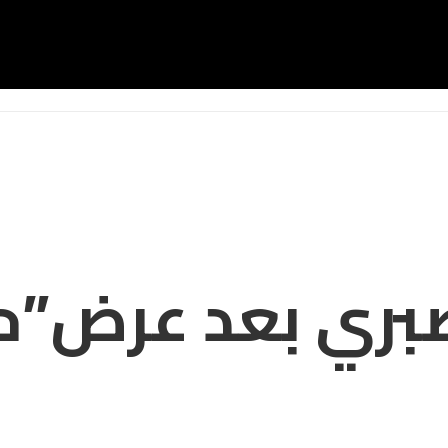
صبري بعد عرض”ح