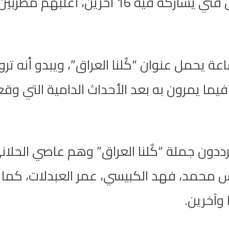
طرح المطرب الإماراتي حسين الجسمي عمل فني
حمل عنوان “كٌلنا العراق”، ويبدو أنه تروي
يما يمرون به بعد الأحداث الدامية التي وقع
دون جملة “كٌلنا العراق” وهم عاصي الحلاني
نس محمد، فهد الكبيسي، عمر العبدلات، كم
وآخرين.