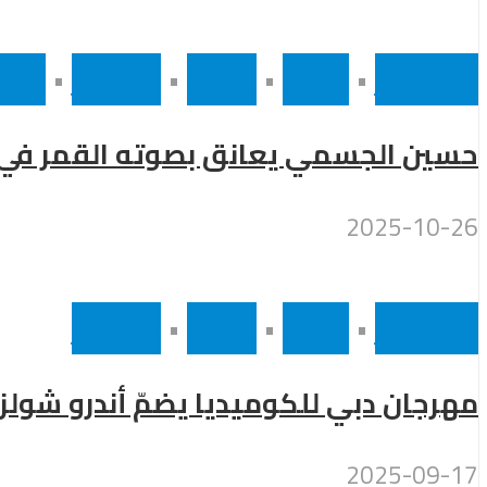
أخر الاخبار
•
الخليج
•
رئيسى
•
مشاهير
•
مصر
حسين الجسمي يعانق بصوته القمر في سماء القاهرة بح
2025-10-26
أخر الاخبار
•
الخليج
•
رئيسى
•
مشاهير
مهرجان دبي للكوميديا يضمّ أندرو شول
2025-09-17