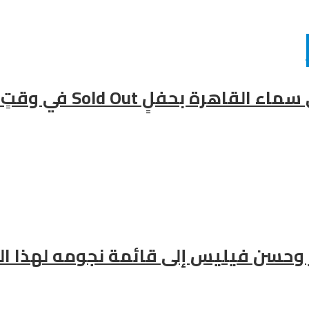
فلٍ Sold Out في وقتٍ قياسي
ز وحسن فيليس إلى قائمة نجومه لهذا ال