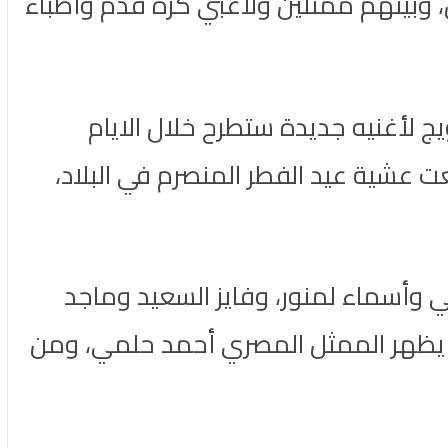
 يشاركه فيه 16 آخرين، أغلبهم مطربين، وبينهم ممثلين ولاعبي كرة قدم وأطباء
ج لأغنيه جديدة ستطرح خلال الايام
ت عشية عيد الفطر المنصرم في البلاد،
 وأسماء لمنور، وفايز السعيد وماجد
ا يظهر الممثل المصري أحمد حلمي، ومن