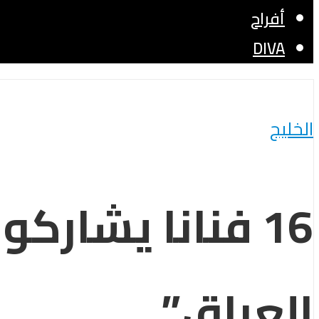
أفراح
DIVA
الخليج
16 فنانا يشار
العراق”