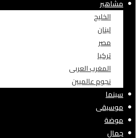
مشاهير
الخليج
لبنان
مصر
تركيا
المغرب العربى
نجوم عالميين
سينما
موسيقى
موضة
جمال