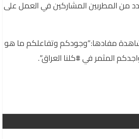
عدد من المطربين المشاركين في العمل على
الجسمي في آخر العمل الذي حظي خلال ساعه بأكثر من 18 ألف مشاهدة مفادها:”وجودكم وتفاعلكم ما هو
اجدكم المثمر في #كلنا العراق”.