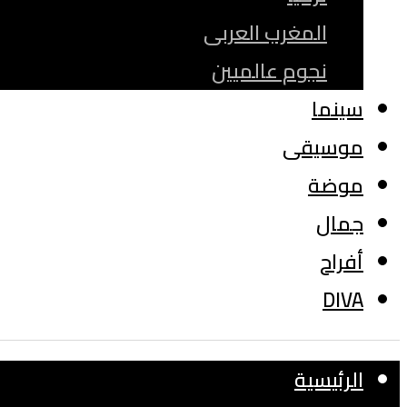
المغرب العربى
نجوم عالميين
سينما
موسيقى
موضة
جمال
أفراح
DIVA
الرئيسية