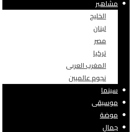
مشاهير
الخليج
لبنان
مصر
تركيا
المغرب العربى
نجوم عالميين
سينما
موسيقى
موضة
جمال