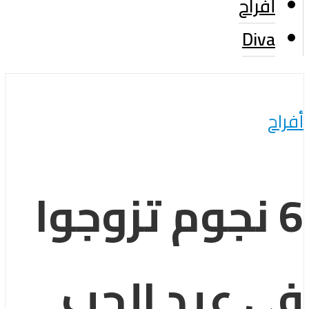
أفراح
Diva
أفراح
6 نجوم تزوجوا
فى عيد الحب