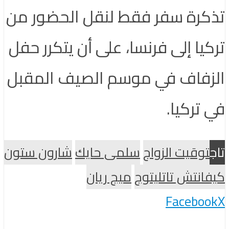
تذكرة سفر فقط لنقل الحضور من
تركيا إلى فرنسا، على أن يتكرر حفل
الزفاف في موسم الصيف المقبل
في تركيا.
تاج
توقيت الزواج
سلمى حايك
شارون ستون
كيفانتش تاتليتوج
ميج ريان
Facebook
X