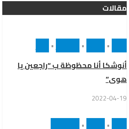
مقالات
أفراح
•
رئيسى
•
مشاهير
•
مصر
أنوشكا أنا محظوظة ب “راجعين يا
هوى”
2022-04-19
أفراح
•
رئيسى
•
موسيقى