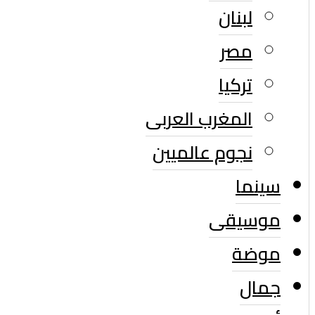
لبنان
مصر
تركيا
المغرب العربى
نجوم عالميين
سينما
موسيقى
موضة
جمال