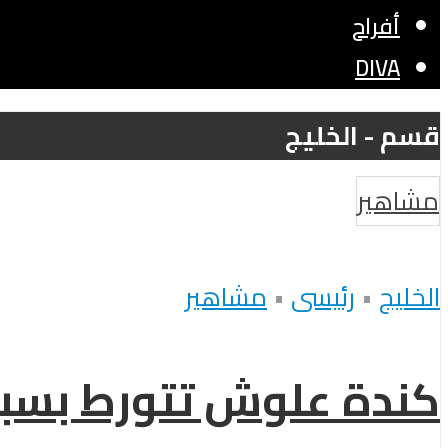
أفراح
DIVA
قسم - الخليج
مشاهير
الخليج
•
رئيسى
•
مشاهير
كندة علوش تتورط بسبب