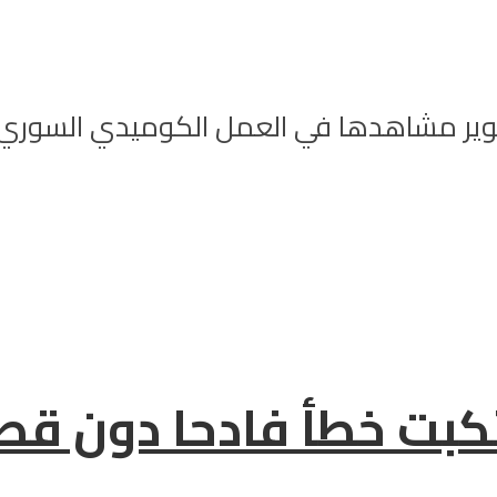
تصوير مشاهدها في العمل الكوميدي السوري “
رتكبت خطأ فادحا دون قصد