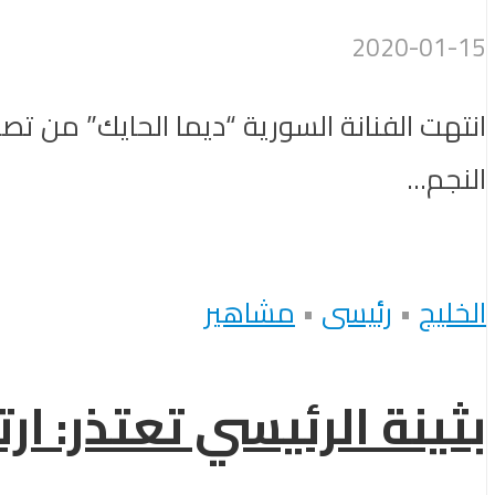
2020-01-15
انتهت الفنانة السورية “ديما الحايك” من 
النجم...
الخليج
•
رئيسى
•
مشاهير
بثينة الرئيسي تعتذر: ا