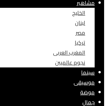
مشاهير
الخليج
لبنان
مصر
تركيا
المغرب العربى
نجوم عالميين
سينما
موسيقى
موضة
جمال