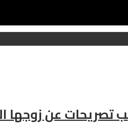
 تصريحات عن زوجها ا