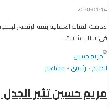
2020-01-14
تعرضت الفنانة العمانية بثينة الرئيسي لهجو
في”سناب شات”،...
الخليج
•
رئيسى
•
مشاهير
مريم حسين تثير الجدل 