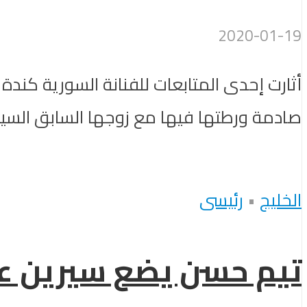
2020-01-19
أثارت إحدى المتابعات للفنانة السورية كن
صادمة ورطتها فيها مع زوجها السابق السين
الخليج
•
رئيسى
تيم حسن يضع سيرين عب