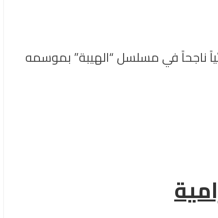
ئياً ناجحاً في مسلسل “الهيبة” بموسمه
امية