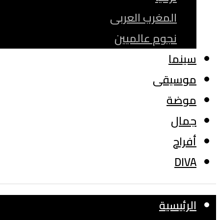
المغرب العربى
نجوم عالميين
سينما
موسيقى
موضة
جمال
أفراح
DIVA
الرئيسية