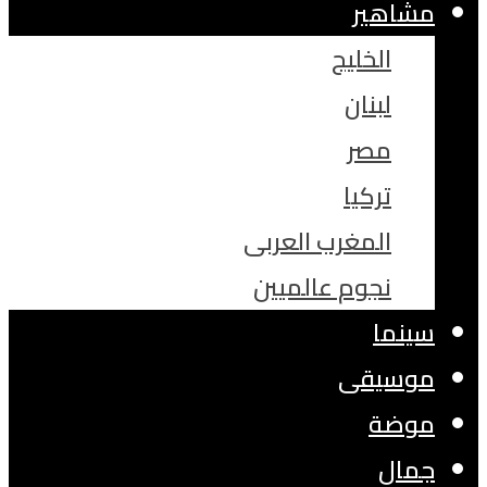
مشاهير
الخليج
لبنان
مصر
تركيا
المغرب العربى
نجوم عالميين
سينما
موسيقى
موضة
جمال