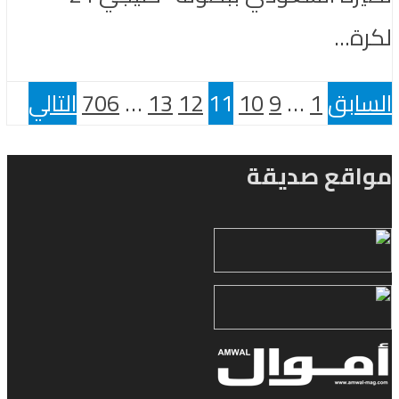
لكرة...
السابق
1
…
9
10
11
12
13
…
706
التالي
مواقع صديقة