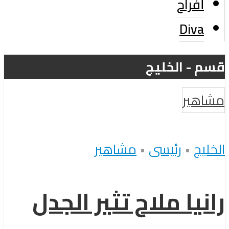
أفراح
Diva
قسم - الخليج
مشاهير
الخليج
•
رئيسى
•
مشاهير
رانيا ملاح تثير الجدل