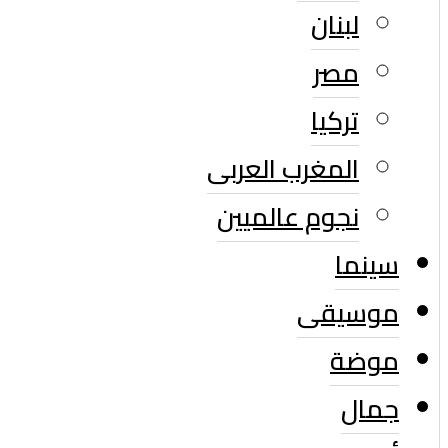
لبنان
مصر
تركيا
المغرب العربى
نجوم عالميين
سينما
موسيقى
موضة
جمال