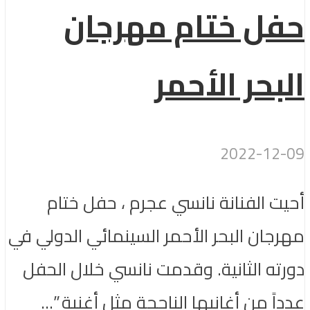
حفل ختام مهرجان
البحر الأحمر
2022-12-09
أحيت الفنانة نانسي عجرم ، حفل ختام
مهرجان البحر الأحمر السينمائي الدولي في
دورته الثانية. وقدمت نانسي خلال الحفل
عدداً من أغانيها الناجحة مثل أغنية ”...