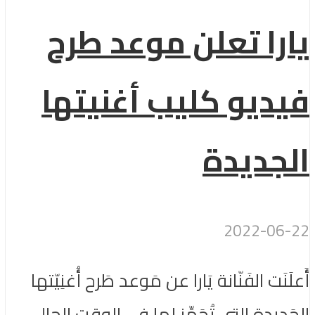
يارا تعلن موعد طرح
فيديو كليب أغنيتها
الجديدة
2022-06-22
أَعلَنَت الفَنّانة يَارا عن مَوعد طَرح أُغنِيّتها
الجَديدة التي تُجَهِّز لها في الوقت الحالي،