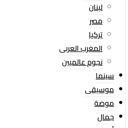
لبنان
مصر
تركيا
المغرب العربى
نجوم عالميين
سينما
موسيقى
موضة
جمال