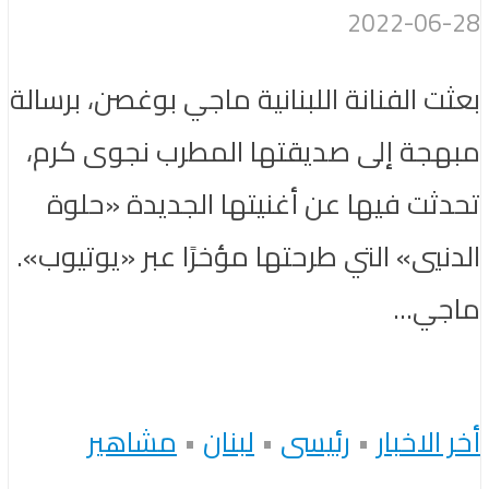
2022-06-28
بعثت الفنانة اللبنانية ماجي بوغصن، برسالة
مبهجة إلى صديقتها المطرب نجوى كرم،
تحدثت فيها عن أغنيتها الجديدة «حلوة
الدنيي» التي طرحتها مؤخرًا عبر «يوتيوب».
ماجي...
أخر الاخبار
•
رئيسى
•
لبنان
•
مشاهير