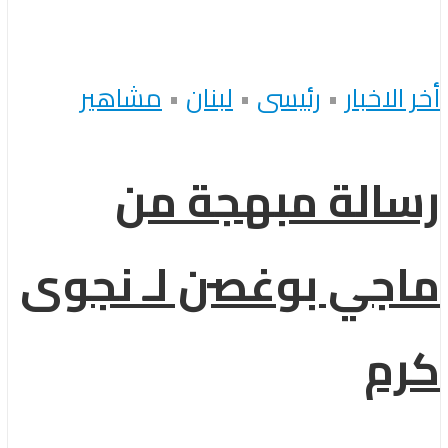
أخر الاخبار
•
رئيسى
•
لبنان
•
مشاهير
رسالة مبهجة من
ماجي بوغصن لـ نجوى
كرم