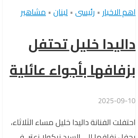
اهم الاخبار
•
رئيسى
•
لبنان
•
مشاهير
داليدا خليل تحتفل
بزفافها بأجواء عائلية
2025-09-10
احتفلت الفنانة داليدا خليل مساء الثلاثاء،
بحفل زفافها إلى السيد نيكولا زعتر، في