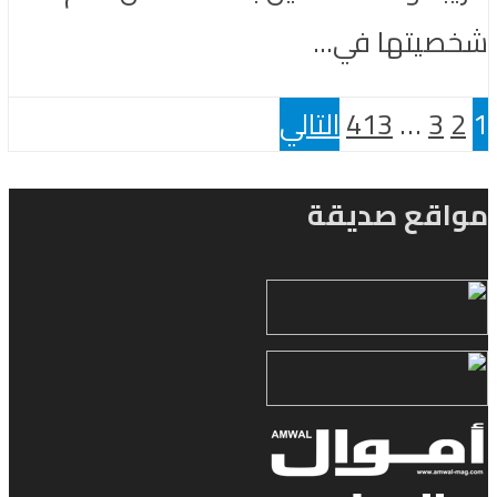
شخصيتها في...
1
2
3
…
413
التالي
مواقع صديقة