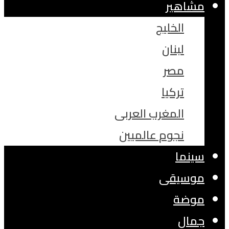
مشاهير
الخليج
لبنان
مصر
تركيا
المغرب العربى
نجوم عالميين
سينما
موسيقى
موضة
جمال