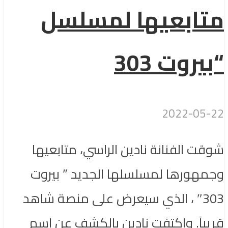
متابعيها لمسلسل
“بيروت 303
2022-05-22
شوقت الفنانة نادين الراسي، متابعيها
وجمهورها لمسلسلها الجديد ” بيروت
303″ ، الذي سيعرض على منصة شاهد
قريباً. واكتفت نادين بالكشف عن اسم