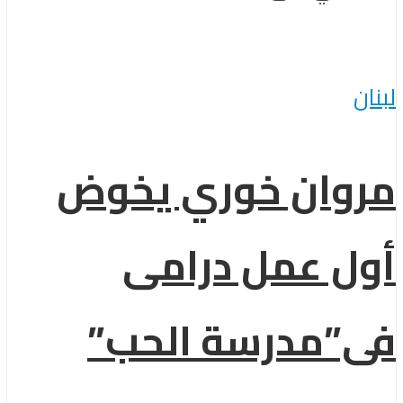
لبنان
مروان خوري يخوض
أول عمل درامى
فى”مدرسة الحب”