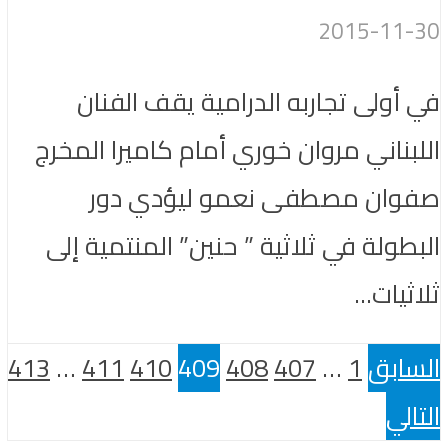
2015-11-30
في أولى تجاربه الدرامية يقف الفنان
اللبناني مروان خوري أمام كاميرا المخرج
صفوان مصطفى نعمو ليؤدي دور
البطولة في ثلاثية ” حنين” المنتمية إلى
ثلاثيات...
السابق
1
…
407
408
409
410
411
…
413
التالي