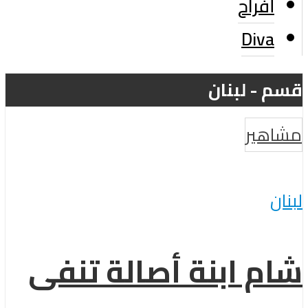
أفراح
Diva
قسم - لبنان
مشاهير
لبنان
شام ابنة أصالة تنفى