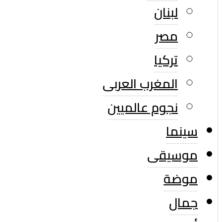
لبنان
مصر
تركيا
المغرب العربى
نجوم عالميين
سينما
موسيقى
موضة
جمال