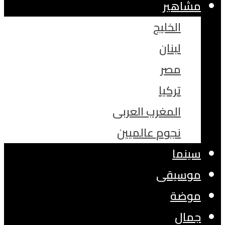
مشاهير
الخليج
لبنان
مصر
تركيا
المغرب العربى
نجوم عالميين
سينما
موسيقى
موضة
جمال