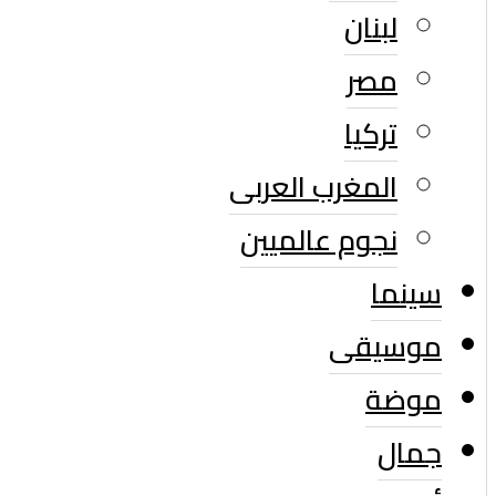
لبنان
مصر
تركيا
المغرب العربى
نجوم عالميين
سينما
موسيقى
موضة
جمال