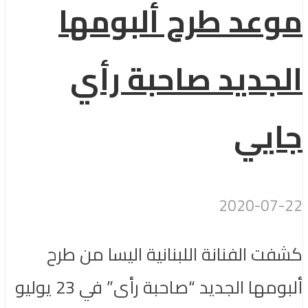
موعد طرح ألبومها
الجديد صاحبة رأي
جايي
2020-07-22
كشفت الفنانة اللبنانية اليسا من طرح
ألبومها الجديد “صاحبة رأى” في 23 يوليو