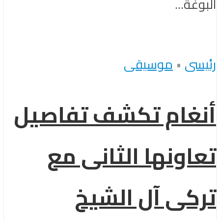
البوغة...
رئيسى
•
موسيقى
أنغام تكشف تفاصيل
تعاونها الثانى مع
تركى آل الشيخ