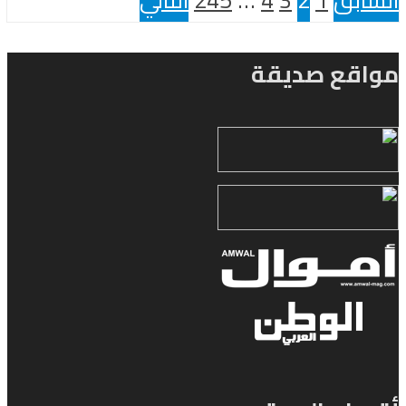
السابق
1
2
3
4
…
245
التالي
مواقع صديقة