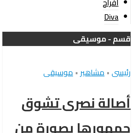
أفراح
Diva
قسم - موسيقى
رئيسى
•
مشاهير
•
موسيقى
أصالة نصرى تشوق
جمهورها بصورة من