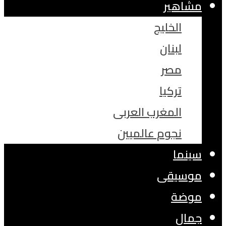
مشاهير
الخليج
لبنان
مصر
تركيا
المغرب العربى
نجوم عالميين
سينما
موسيقى
موضة
جمال