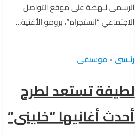
الرسمي للهضة على موقع التواصل
الاجتماعي “انستجرام”، برومو الأغنية...
رئيسى
•
موسيقى
لطيفة تستعد لطرح
أحدث أغانيها “خلينى”