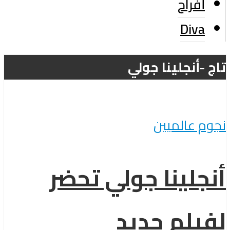
أفراح
Diva
تاج -أنجلينا جولي
نجوم عالميين
أنجلينا جولي تحضر
لفيلم جديد