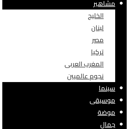
مشاهير
الخليج
لبنان
مصر
تركيا
المغرب العربى
نجوم عالميين
سينما
موسيقى
موضة
جمال