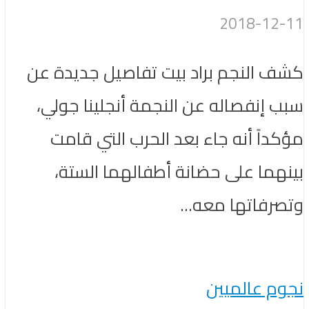
2018-12-11
كشف النجم ​براد بيت​ تفاصيل جديدة عن
سبب إنفصاله عن النجمة ​أنجلينا جولي​،
مؤكداً أنه جاء بعد الحرب التي قامت
بينهما على حضانة أطفالهما الستة،
وتصرفاتها معه...
نجوم عالميين