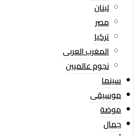
لبنان
مصر
تركيا
المغرب العربى
نجوم عالميين
سينما
موسيقى
موضة
جمال