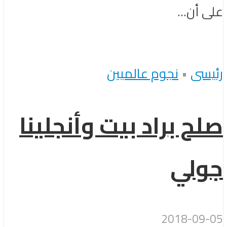
على أن...
رئيسى
•
نجوم عالميين
صلح براد بيت وأنجلينا
جولي
2018-09-05