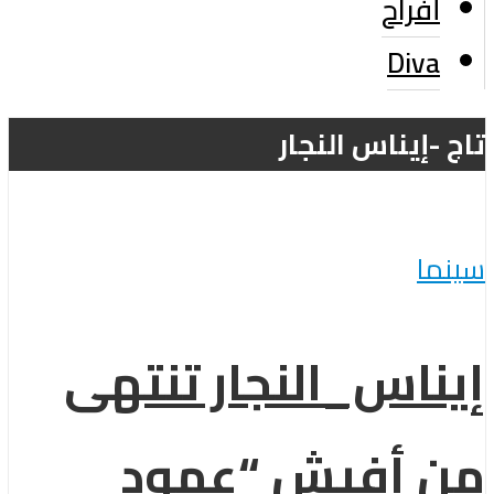
أفراح
Diva
تاج -إيناس النجار
سينما
إيناس_النجار تنتهى
من أفيش “عمود