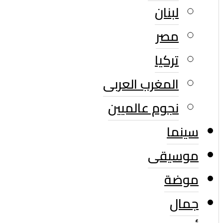
لبنان
مصر
تركيا
المغرب العربى
نجوم عالميين
سينما
موسيقى
موضة
جمال