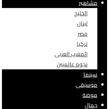
مشاهير
الخليج
لبنان
مصر
تركيا
المغرب العربى
نجوم عالميين
سينما
موسيقى
موضة
جمال