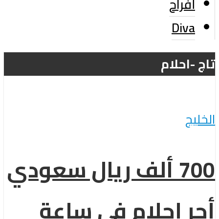
أفراح
Diva
تاج -احلام
الخليج
700 ألف ريال سعودي
أجر احلام فى ساعة