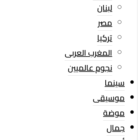
لبنان
مصر
تركيا
المغرب العربى
نجوم عالميين
سينما
موسيقى
موضة
جمال