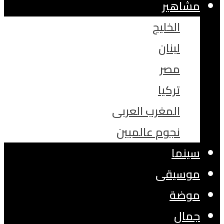
مشاهير
الخليج
لبنان
مصر
تركيا
المغرب العربى
نجوم عالميين
سينما
موسيقى
موضة
جمال