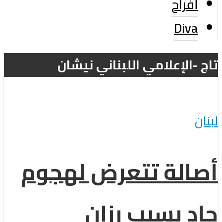
أفراح
Diva
تاج -الإعلامي اللبناني نيشان
لبنان
أصالة تتعرض لهجوم
حاد بسبب رزان