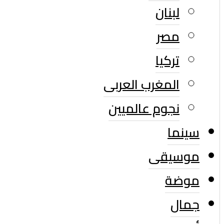
لبنان
مصر
تركيا
المغرب العربى
نجوم عالميين
سينما
موسيقى
موضة
جمال