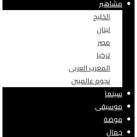
مشاهير
الخليج
لبنان
مصر
تركيا
المغرب العربى
نجوم عالميين
سينما
موسيقى
موضة
جمال