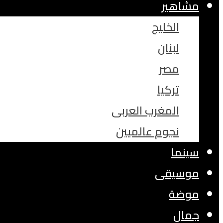
مشاهير
الخليج
لبنان
مصر
تركيا
المغرب العربى
نجوم عالميين
سينما
موسيقى
موضة
جمال