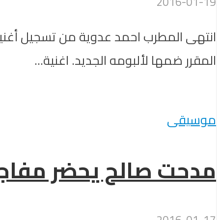
2016-01-19
انتهى المطرب احمد عدوية من تسجيل أغنيت
المقرر ضمها لألبومه الجديد. اغنية...
موسيقى
مدحت صالح يحضر مفاجآ
2016-01-17