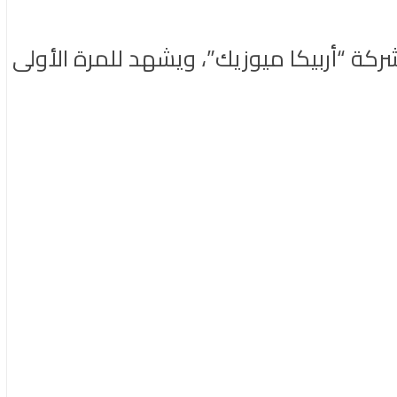
شركة “أربيكا ميوزيك”، ويشهد للمرة الأولى