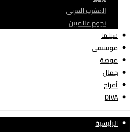
المغرب العربى
نجوم عالميين
سينما
موسيقى
موضة
جمال
أفراح
DIVA
الرئيسية