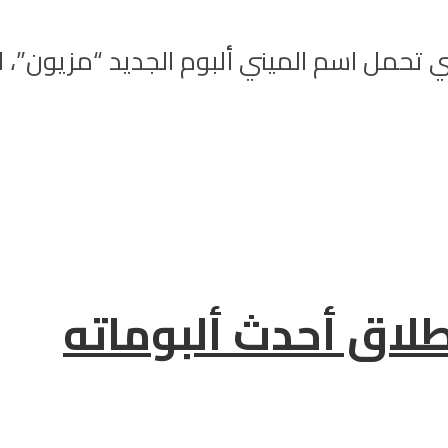
تحمل اسم الميني ألبوم الجديد “مزيون”، ال
لاق أحدث ألبوماته