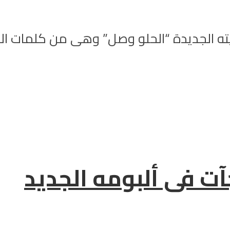
ه الجديدة “الحلو وصل” وهى من كلمات الش
ت فى ألبومه الجديد