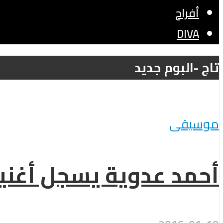
أفراح
DIVA
تاج -البوم جديد
موسيقى
أحمد عدوية يسجل أغنية