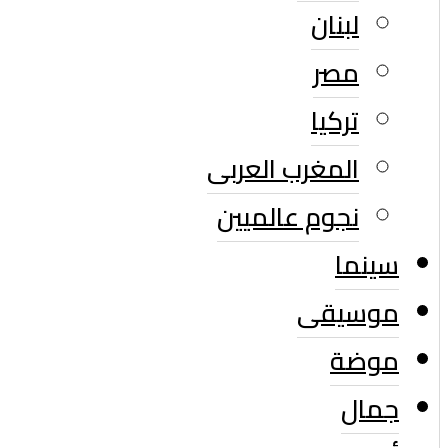
لبنان
مصر
تركيا
المغرب العربى
نجوم عالميين
سينما
موسيقى
موضة
جمال