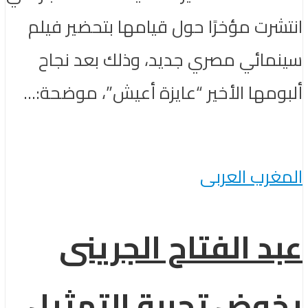
انتشرت مؤخرًا حول قيامها بتحضير فيلم
سينمائي مصري جديد، وذلك بعد نجاح
ألبومها الأخير “عايزة أعيش”، موضحة:...
المغرب العربى
عبد الفتاح الجرينى
يخوض تجربة التمثيل