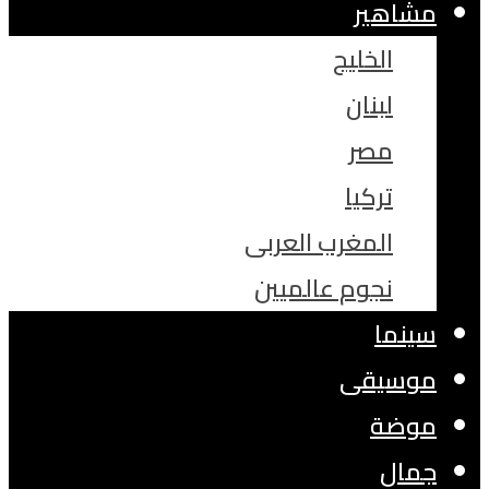
مشاهير
الخليج
لبنان
مصر
تركيا
المغرب العربى
نجوم عالميين
سينما
موسيقى
موضة
جمال