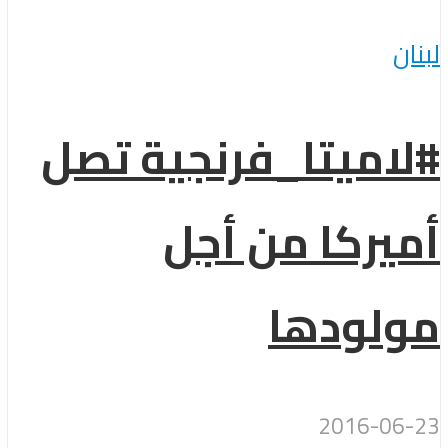
لبنان
#لاميتا_فرنجية تصل
أميركا من أجل
مولودها
2016-06-23