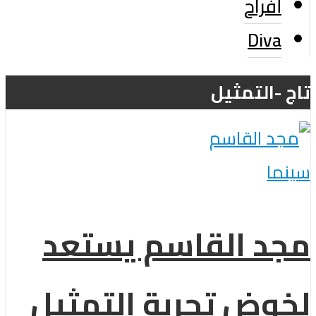
أفراح
Diva
تاج -التمثيل
سينما
مجد القاسم يستعد
لخوض تجربة التمثيل