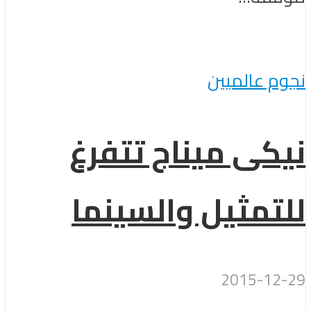
نجوم عالميين
نيكى ميناج تتفرغ
للتمثيل والسينما
2015-12-29