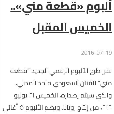
ألبوم «قطعة مني»..
الخميس المقبل
2016-07-19
تقرر طرح الألبوم الرقمي الجديد “قطعة
مني” للفنان السعودي ماجد المدني،
والذي سيتم إصداره، الخميس ٢١ يوليو
٢٠١٦، من إنتاج روتانا. ويضم الألبوم ٥ أغاني