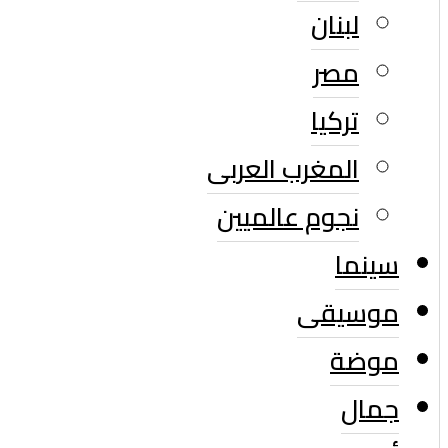
لبنان
مصر
تركيا
المغرب العربى
نجوم عالميين
سينما
موسيقى
موضة
جمال