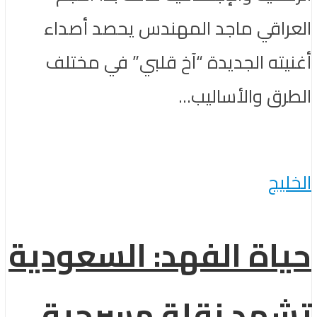
العراقي ماجد المهندس يحصد أصداء
أغنيته الجديدة “آخ قلبي” في مختلف
الطرق والأساليب...
الخليج
حياة الفهد: السعودية
تشهد نقلة مسرحية