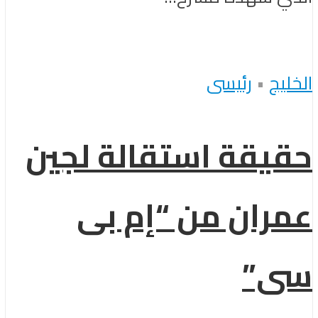
الخليج
•
رئيسى
حقيقة استقالة لجين
عمران من “إم بى
سى”