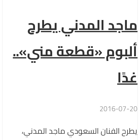
ماجد المدني يطرح
ألبوم «قطعة مني»..
غدًا
2016-07-20
يطرح الفنان السعودي ماجد المدني،