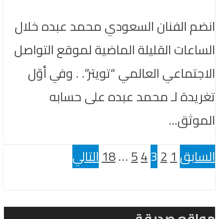
انضم الفنان السعودي محمد عبده خلال
الساعات القليلة الماضية لموقع التواصل
الاجتماعي العالمي “تويتر”. . وفي أوّل
تغريدة لـ محمد عبده على حسابه
الموثق...
السابق
1
2
3
4
5
…
18
التالي
مواقع صديقة