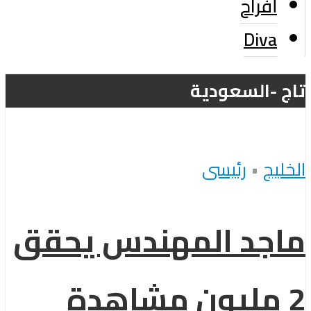
أفراح
Diva
تاج -السعودية
الخليج
•
رئيسى
ماجد المهندس يحقق
2 مليون مشاهدة