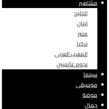
مشاهير
الخليج
لبنان
مصر
تركيا
المغرب العربى
نجوم عالميين
سينما
موسيقى
موضة
جمال