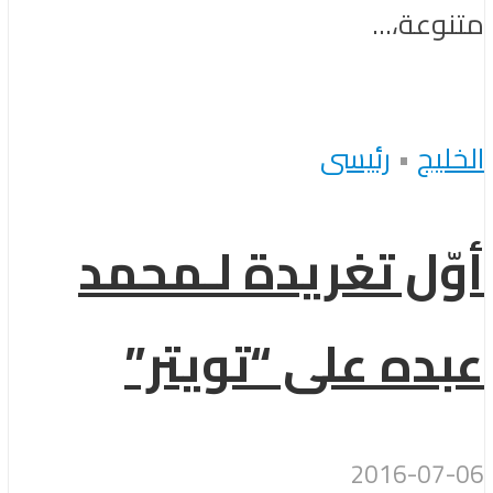
متنوعة،...
الخليج
•
رئيسى
أوّل تغريدة لـمحمد
عبده على “تويتر”
2016-07-06