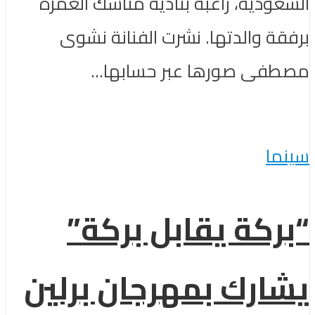
السعودية، راغبةً بتأدية مناسك العمرة
برفقة والدتها. نشرت الفنانة نشوى
مصطفى صورها عبر حسابها...
سينما
“بركة يقابل بركة”
يشارك بمهرجان برلين