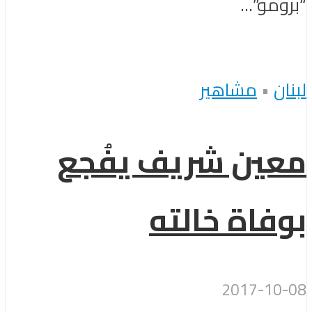
“برومو”...
لبنان
•
مشاهير
معين شريف يفُجع
بوفاة خالته
2017-10-08