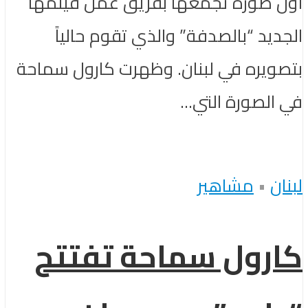
أوّل صورة تجمعها بفريق عمل فيلمها
الجديد “بالصدفة” والذي تقوم حالياً
بتصويره في لبنان. وظهرت كارول سماحة
في الصورة التي...
لبنان
•
مشاهير
كارول سماحة تفتتح