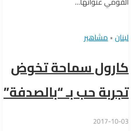
القومي عنوانها...
لبنان
•
مشاهير
كارول سماحة تخوض
تجربة حب بـ “بالصدفة”
2017-10-03