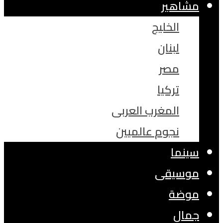
مشاهير
الخليج
لبنان
مصر
تركيا
المغرب العربى
نجوم عالميين
سينما
موسيقى
موضة
جمال