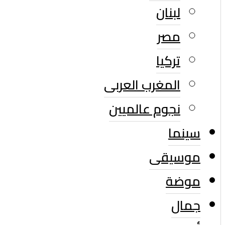
لبنان
مصر
تركيا
المغرب العربى
نجوم عالميين
سينما
موسيقى
موضة
جمال