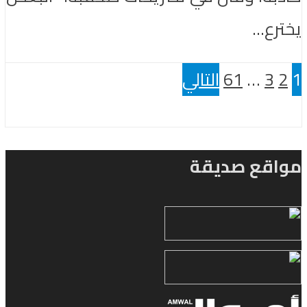
يخترع...
1
2
3
…
61
التالي
مواقع صديقة