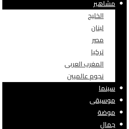
مشاهير
الخليج
لبنان
مصر
تركيا
المغرب العربى
نجوم عالميين
سينما
موسيقى
موضة
جمال