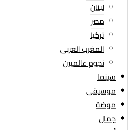
لبنان
مصر
تركيا
المغرب العربى
نجوم عالميين
سينما
موسيقى
موضة
جمال