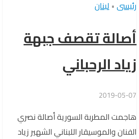
رئيسى
•
لبنان
أصالة تقصف جبهة
زياد الرحباني
2019-05-07
هاجمت المطربة السورية أصالة نصري
الفنان والموسيقار اللبناني الشهير زياد