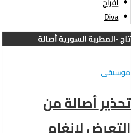
أفراح
Diva
تاج -المطربة السورية أصالة
موسيقى
تحذير أصالة من
التعرض لانغام