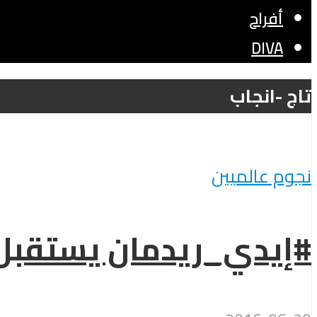
أفراح
DIVA
تاج -انجاب
نجوم عالميين
#إيدي_ريدمان يستقبل 