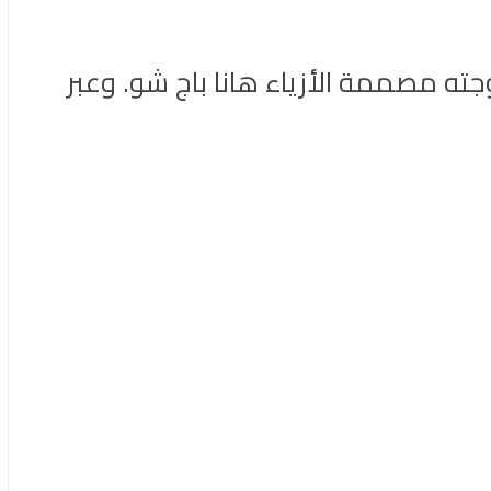
جته مصممة الأزياء هانا باج شو. وعبر