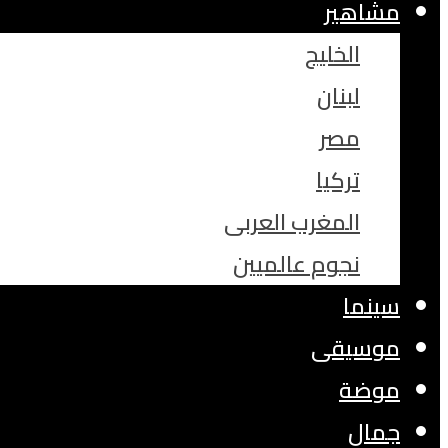
مشاهير
الخليج
لبنان
مصر
تركيا
المغرب العربى
نجوم عالميين
سينما
موسيقى
موضة
جمال