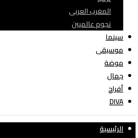
المغرب العربى
نجوم عالميين
سينما
موسيقى
موضة
جمال
أفراح
DIVA
الرئيسية