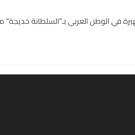
رة في الوطن العربي بـ”السلطانة خديجة” م