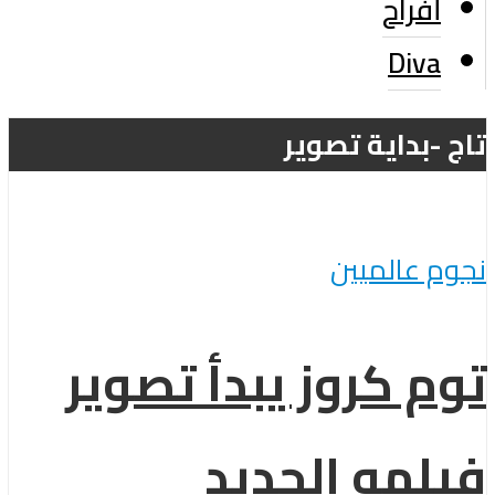
أفراح
Diva
تاج -بداية تصوير
نجوم عالميين
توم كروز يبدأ تصوير
فيلمه الجديد