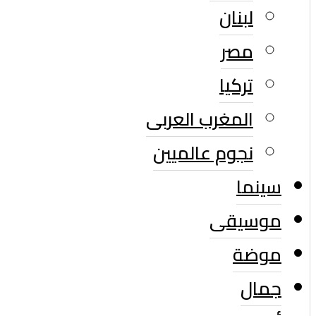
لبنان
مصر
تركيا
المغرب العربى
نجوم عالميين
سينما
موسيقى
موضة
جمال