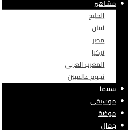
مشاهير
الخليج
لبنان
مصر
تركيا
المغرب العربى
نجوم عالميين
سينما
موسيقى
موضة
جمال