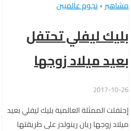
مشاهير
•
نجوم عالميين
بليك ليفلي تحتفل
بعيد ميلاد زوجها
2017-10-26
إحتفلت الممثلة العالمية بليك ليفلي بعيد
ميلاد زوجها ريان رينولدز على طريقتها