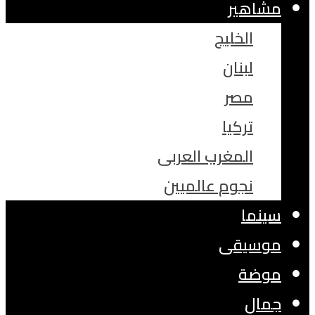
مشاهير
الخليج
لبنان
مصر
تركيا
المغرب العربى
نجوم عالميين
سينما
موسيقى
موضة
جمال