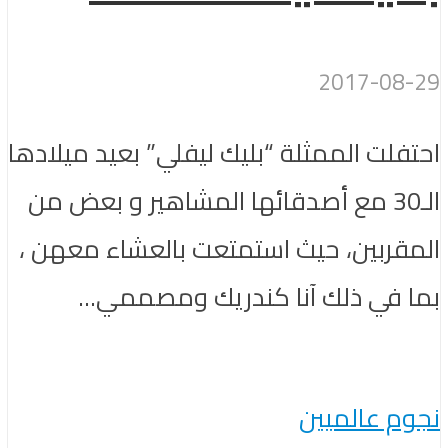
2017-08-29
احتفلت الممثلة “بليك ليفلي” بعيد ميلادها
الـ30 مع أصدقائها المشاهير و بعض من
المقربين، حيث استمتعت بالعشاء معهن ،
بما في ذلك آنا كندريك ومصممي...
نجوم عالميين