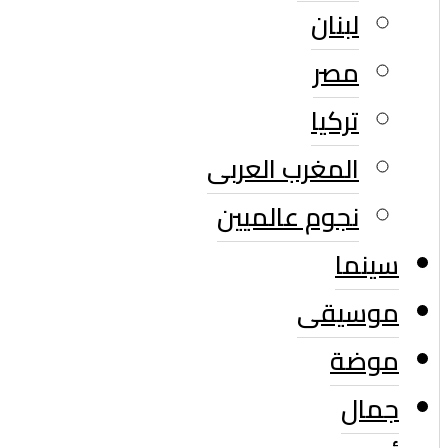
لبنان
مصر
تركيا
المغرب العربى
نجوم عالميين
سينما
موسيقى
موضة
جمال