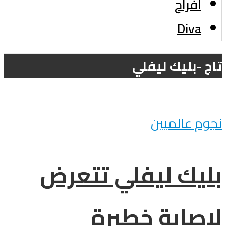
أفراح
Diva
تاج -بليك ليفلي
نجوم عالميين
بليك ليفلي تتعرض
لإصابة خطيرة