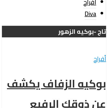
أفراح
Diva
تاج -بوكيه الزهور
أفراح
بوكيه الزفاف يكشف
عن ذوقك الرفيع