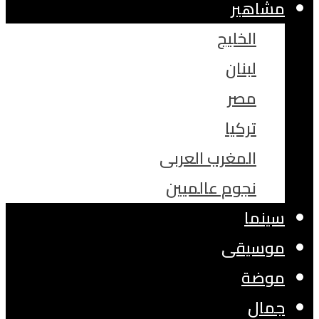
مشاهير
الخليج
لبنان
مصر
تركيا
المغرب العربى
نجوم عالميين
سينما
موسيقى
موضة
جمال