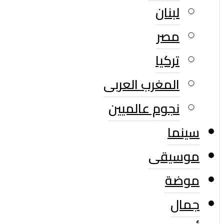
لبنان
مصر
تركيا
المغرب العربى
نجوم عالميين
سينما
موسيقى
موضة
جمال