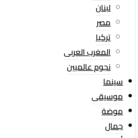
لبنان
مصر
تركيا
المغرب العربى
نجوم عالميين
سينما
موسيقى
موضة
جمال