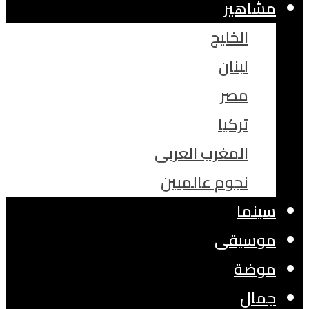
مشاهير
الخليج
لبنان
مصر
تركيا
المغرب العربى
نجوم عالميين
سينما
موسيقى
موضة
جمال