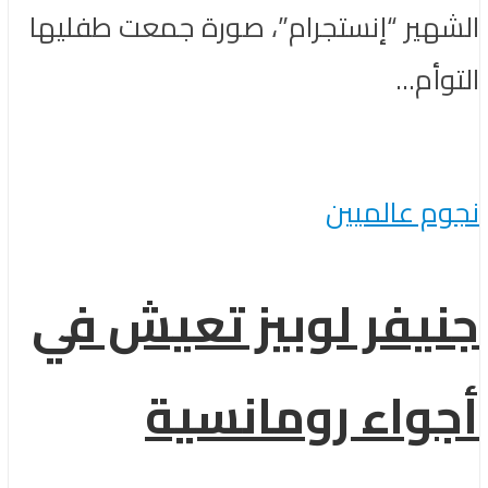
الشهير “إنستجرام”، صورة جمعت طفليها
التوأم...
نجوم عالميين
جنيفر لوبيز تعيش في
أجواء رومانسية