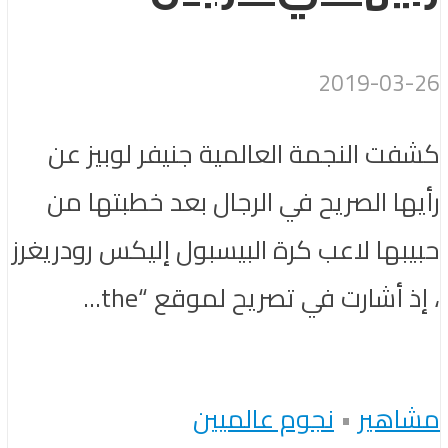
2019-03-26
كشفت النجمة العالمية ​جنيفر لوبيز​ عن
رأيها الصريح في الرجال بعد خطبتها من
حبيبها لاعب كرة البيسبول ​إليكس رودريغرز​
، إذ أشارت في تصريح لموقع “the...
مشاهير
•
نجوم عالميين