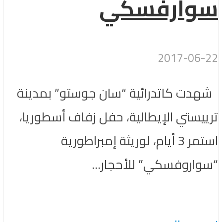
سوارفسكي
2017-06-22
شهدت كاتدرائية “سان جوستو” بمدينة
ترييستي الإيطالية، حفل زفاف أسطوريا،
استمر 3 أيام، لوريثة إمبراطورية
“سواروفسكي” للأحجار...