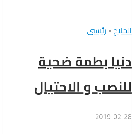
الخليج
•
رئيسى
دنيا بطمة ضحية
للنصب و الاحتيال
2019-02-28