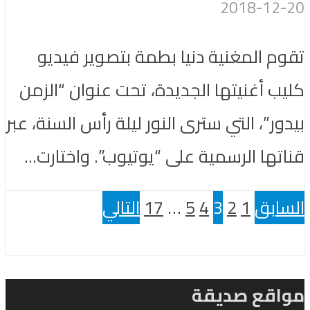
2018-12-20
تقوم المغنية دنيا بطمة بتصوير فيديو
كليب أغنيتها الجديدة، تحت عنوان “الزمن
بيدور”، التي سترى النور ليلة رأس السنة، عبر
قناتها الرسمية على “يوتيوب”. واختارت...
السابق
1
2
3
4
5
…
17
التالي
مواقع صديقة