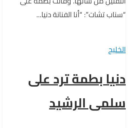
التقليل من شأنها. وقالت بطمة على
“سناب تشات”: “أنا الفنانة دنيا...
الخليج
دنيا بطمة ترد على
سلمى الرشيد