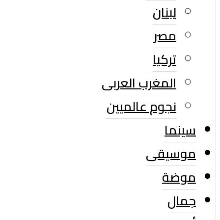
لبنان
مصر
تركيا
المغرب العربى
نجوم عالميين
سينما
موسيقى
موضة
جمال