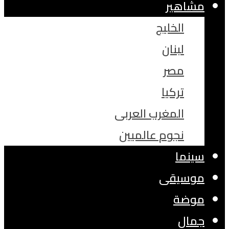
مشاهير
الخليج
لبنان
مصر
تركيا
المغرب العربى
نجوم عالميين
سينما
موسيقى
موضة
جمال