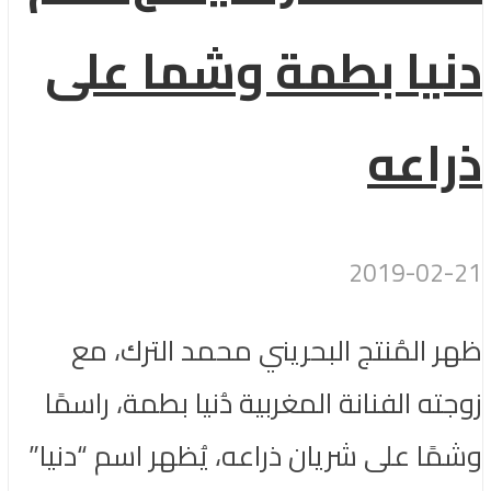
دنيا بطمة وشما على
ذراعه
2019-02-21
ظهر المُنتج البحريني محمد الترك، مع
زوجته الفنانة المغربية دُنيا بطمة، راسمًا
وشمًا على شريان ذراعه، يُظهر اسم “دنيا”