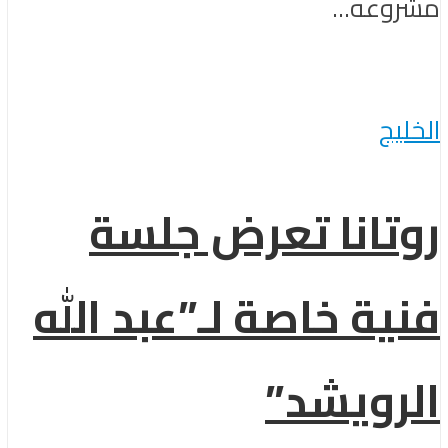
مشروعه...
الخليج
روتانا تعرض جلسة
فنية خاصة لـ”عبد الله
الرويشد”