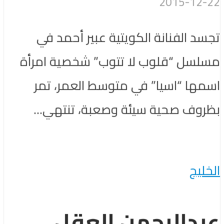
2015-12-22
تجسد الفنانة الكويتية عبير أحمد في
مسلسل “قلوب لا تتوب” شخصية امرأة
اسمها “اسيا” في متوسط العمر، تمر
بظروف صحية سيئة وصعبة، تنتهي...
الخليج
عبدالرحمن العقل