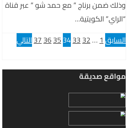
وذلك ضمن برناج ” مع حمد شو ” عبر قناة
“الراي” الكويتية...
السابق
1
…
32
33
34
35
36
37
التالي
مواقع صديقة