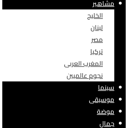
مشاهير
الخليج
لبنان
مصر
تركيا
المغرب العربى
نجوم عالميين
سينما
موسيقى
موضة
جمال