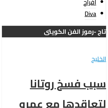
أفراح
Diva
تاج -رموز الفن الكويتى
الخليج
سبب فسخ روتانا
لتعاقدها مع عمرو