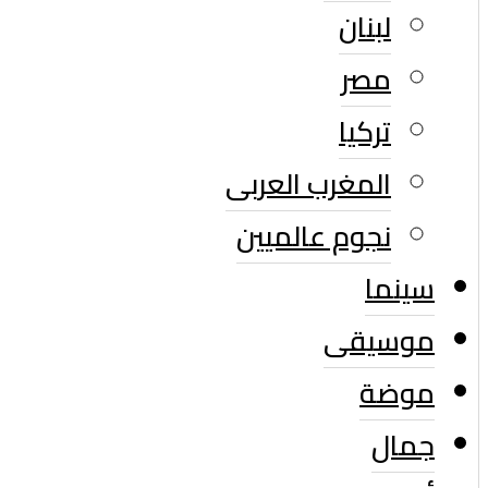
لبنان
مصر
تركيا
المغرب العربى
نجوم عالميين
سينما
موسيقى
موضة
جمال