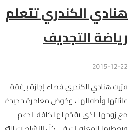
هنادي الكندري تتعلم
رياضة التجديف
2015-12-22
قرّرت هنادي الكندري قضاء إجازة برفقة
عائلتها وأطفالها ، وخوض مغامرة جديدة
مع زوجها الذي يقدّم لها كافة الدعم
ويعطيها المعنويات في كلّ النشاطات التي