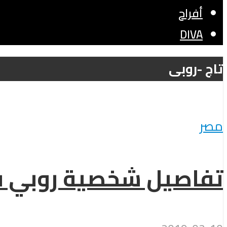
أفراح
DIVA
تاج -روبى
مصر
تفاصيل شخصية روبي ف