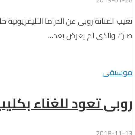
صار”، والذى لم يعرض بعد...
موسيقى
روبى تعود للغناء بكليب
2018-11-13