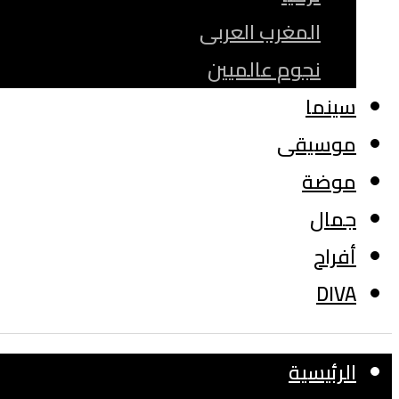
المغرب العربى
نجوم عالميين
سينما
موسيقى
موضة
جمال
أفراح
DIVA
الرئيسية