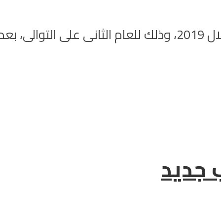
تغيب الفنانة روبى عن الدراما التليفزيونية خلال 2019، وذلك ل
 جديد