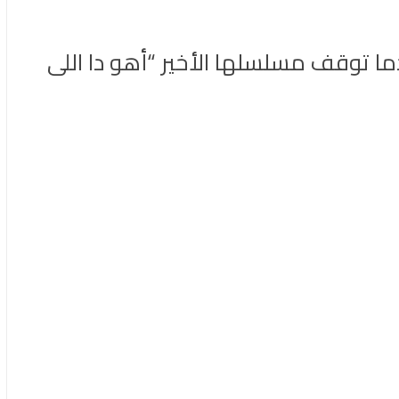
لعام الثانى على التوالى، بعدما توقف مسلسلها الأخير “أهو دا اللى