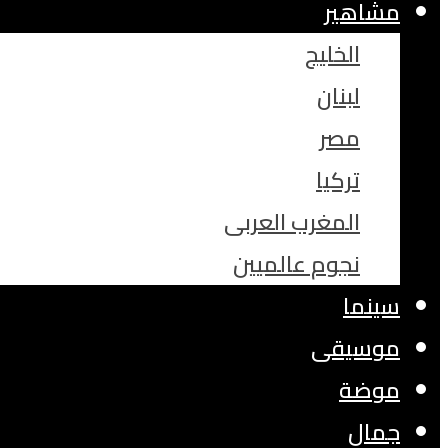
مشاهير
الخليج
لبنان
مصر
تركيا
المغرب العربى
نجوم عالميين
سينما
موسيقى
موضة
جمال