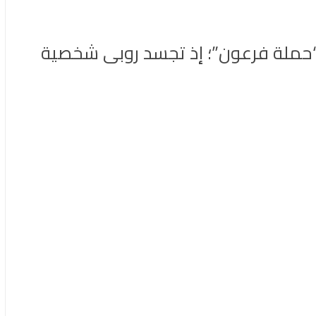
“حملة فرعون”؛ إذ تجسد روبى شخصية