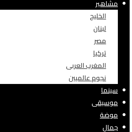
مشاهير
الخليج
لبنان
مصر
تركيا
المغرب العربى
نجوم عالميين
سينما
موسيقى
موضة
جمال