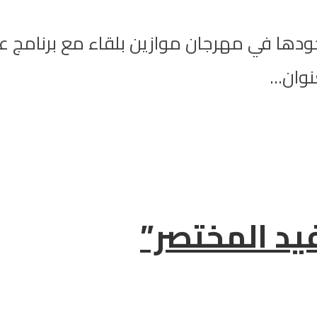
دها في مهرجان موازين بلقاء مع برنامج عر
وان...
يد المختصر”