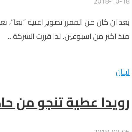
2018-10-18
بعد ان كان من المقرر تصوير اغنية “تعا”،
منذ اكثر من اسبوعين. لذا قررت الشركة...
لبنان
رويدا عطية تنجو من حا
2018-09-06