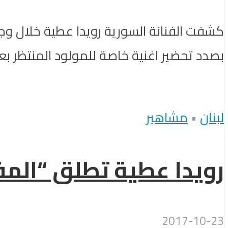
كشفت الفنانة السورية رويدا عطية خلال وجو
بصدد تحضير اغنية خاصة للمولود المنتظر بعن
لبنان
•
مشاهير
رويدا عطية تطلق “المف
2017-10-23