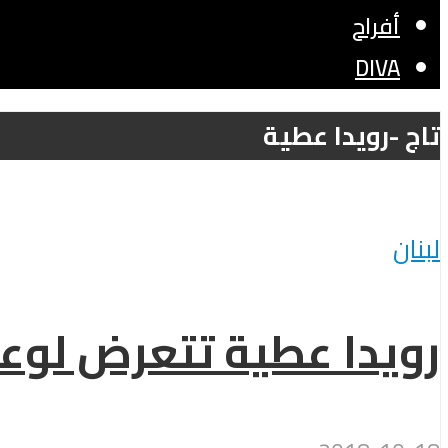
أفراح
DIVA
تاج -رويدا عطية
لبنان
رويدا عطية تتعرض لوع