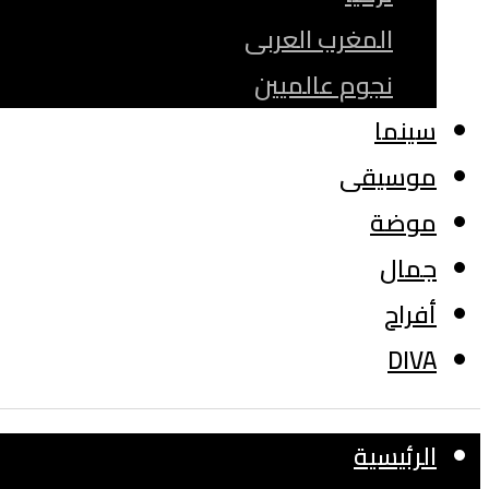
المغرب العربى
نجوم عالميين
سينما
موسيقى
موضة
جمال
أفراح
DIVA
الرئيسية