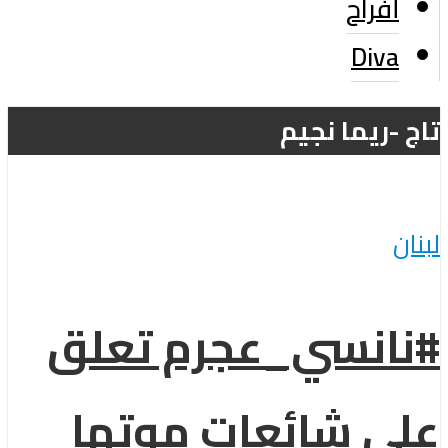
أفراح
Diva
تاج -ريما نجيم
لبنان
#نانسي_عجرم تعلق
على شائعات موتها