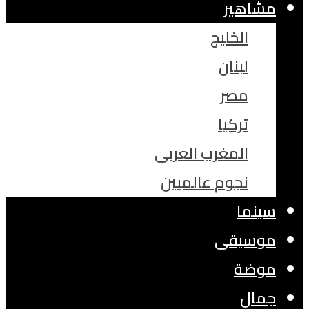
مشاهير
الخليج
لبنان
مصر
تركيا
المغرب العربى
نجوم عالميين
سينما
موسيقى
موضة
جمال