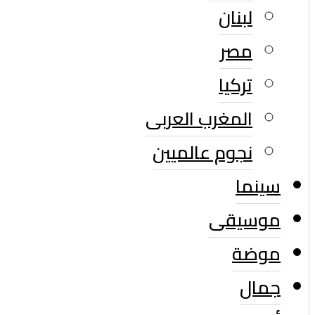
لبنان
مصر
تركيا
المغرب العربى
نجوم عالميين
سينما
موسيقى
موضة
جمال