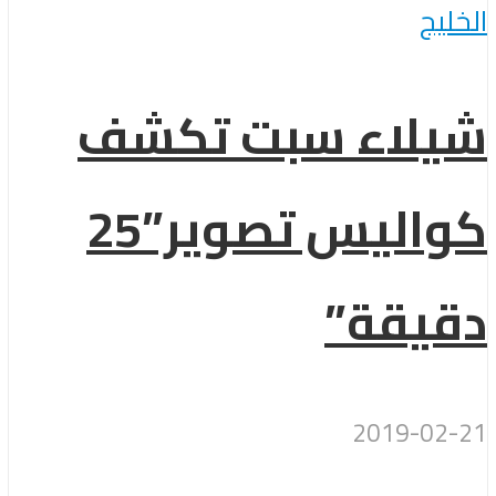
الخليج
شيلاء سبت تكشف
كواليس تصوير”25
دقيقة”
2019-02-21