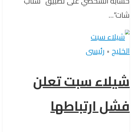
حسابه الشخصي على تطبيق “سناب
شات”...
الخليج
•
رئيسى
شيلاء سبت تعلن
فشل ارتباطها