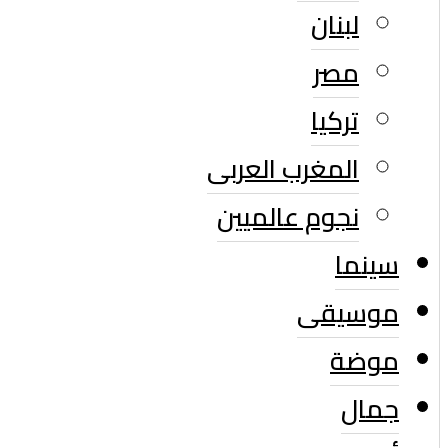
لبنان
مصر
تركيا
المغرب العربى
نجوم عالميين
سينما
موسيقى
موضة
جمال