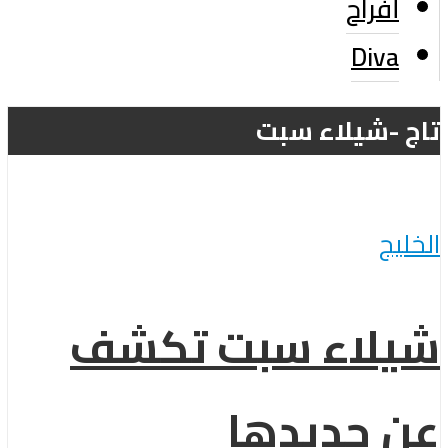
أفراح
Diva
تاج -شيلاء سبت
الخليج
شيلاء سبت تكشف
عن جديدها