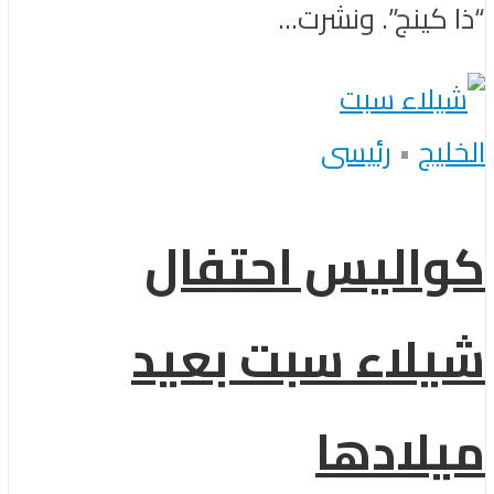
“ذا كينج”. ونشرت...
الخليج
•
رئيسى
كواليس احتفال
شيلاء سبت بعيد
ميلادها