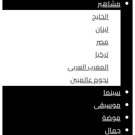
مشاهير
الخليج
لبنان
مصر
تركيا
المغرب العربى
نجوم عالميين
سينما
موسيقى
موضة
جمال