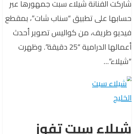
شاركت الفنانة شيلاء سبت جمهورها عبر
حسابها على تطبيق “سناب شات”، بمقطع
فيديو طريف، من كواليس تصوير أحدث
أعمالها الدرامية “25 دقيقة”. وظهرت
“شيلاء”...
الخليج
شيلاء سبت تفوز