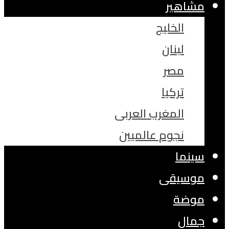
مشاهير
الخليج
لبنان
مصر
تركيا
المغرب العربى
نجوم عالميين
سينما
موسيقى
موضة
جمال