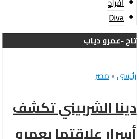
أفراح
Diva
تاج -عمرو دياب
رئيسى
•
مصر
دينا الشربيني تكشف
أسرار علاقتها بعمرو