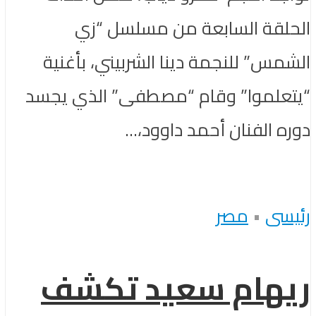
الحلقة السابعة من مسلسل “زي
الشمس” للنجمة دينا الشربيني، بأغنية
“يتعلموا” وقام “مصطفى” الذي يجسد
دوره الفنان أحمد داوود،...
رئيسى
•
مصر
ريهام سعيد تكشف