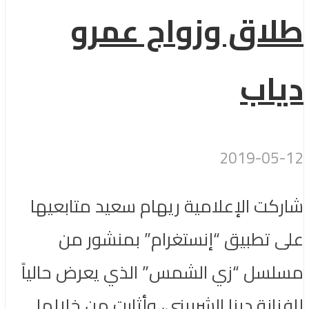
طلاق وزواج عمرو
دياب
2019-05-12
شاركت الإعلامية ريهام سعيد متابعيها
على تطبيق “إنستغرام” بمنشور من
مسلسل “زي الشمس” الذي يعرض حالياً
للفنانة دينا الشربيني، وأثارت من خلالها