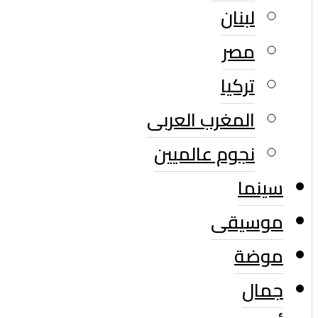
لبنان
مصر
تركيا
المغرب العربى
نجوم عالميين
سينما
موسيقى
موضة
جمال