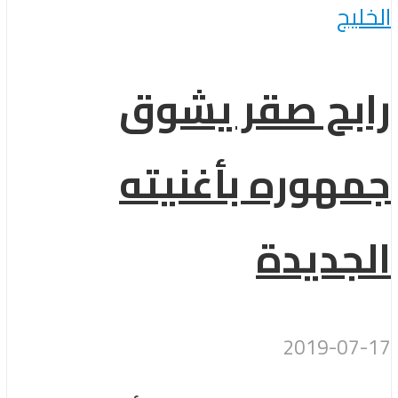
الخليج
رابح صقر يشوق
جمهوره بأغنيته
الجديدة
2019-07-17