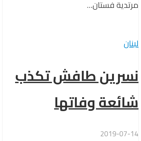
مرتدية فستان...
لبنان
نسرين طافش تكذب
شائعة وفاتها
2019-07-14