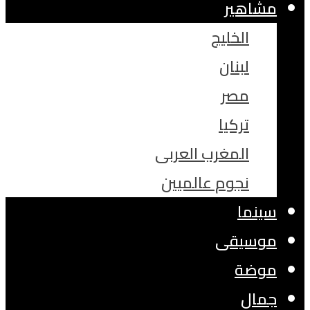
مشاهير
الخليج
لبنان
مصر
تركيا
المغرب العربى
نجوم عالميين
سينما
موسيقى
موضة
جمال