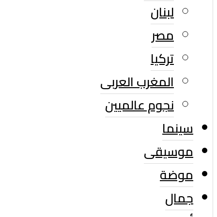
لبنان
مصر
تركيا
المغرب العربى
نجوم عالميين
سينما
موسيقى
موضة
جمال