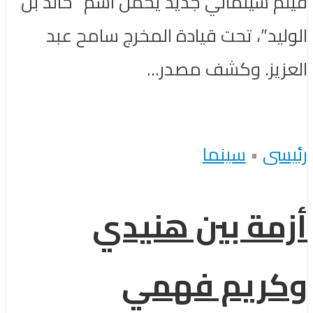
فيلم سينمائي جديد يحمل اسم “خالد بن
الوليد”، تحت قيادة المخرج سامح عبد
العزيز. وكشف مصدر...
رئيسى
•
سينما
أزمة بين هنيدي
وكريم فهمي