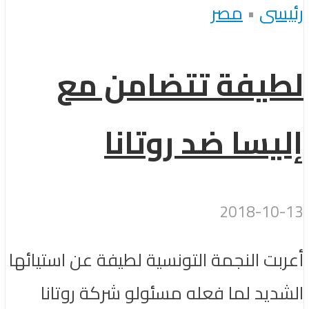
رئيسى
•
مصر
لطيفة تتضامن مع
إليسا ضد روتانا
2018-10-13
أعربت النجمة التونسية لطيفة عن استيائها
الشديد لما فعله مسئولو شركة روتانا