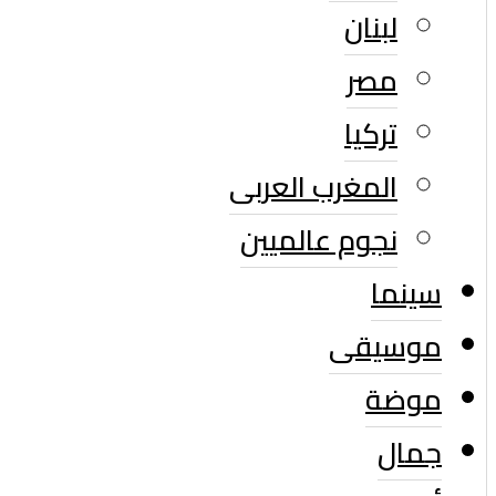
لبنان
مصر
تركيا
المغرب العربى
نجوم عالميين
سينما
موسيقى
موضة
جمال