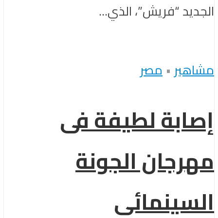
الجديد “فريش”، الذي...
مشاهير
•
مصر
إصابة لطيفة فى
مهرجان الجونة
السينمائى