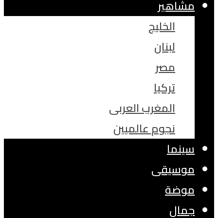
مشاهير
الخليج
لبنان
مصر
تركيا
المغرب العربى
نجوم عالميين
سينما
موسيقى
موضة
جمال