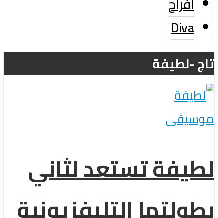
أفراح
Diva
تاج -لطيفة
موسيقى
لطيفة تستعد لثاني
بطولتها التليفزيونية