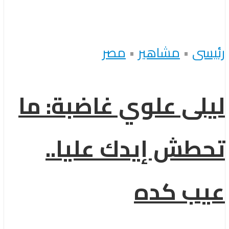
رئيسى
•
مشاهير
•
مصر
ليلى علوي غاضبة: ما
تحطش إيدك عليا..
عيب كده