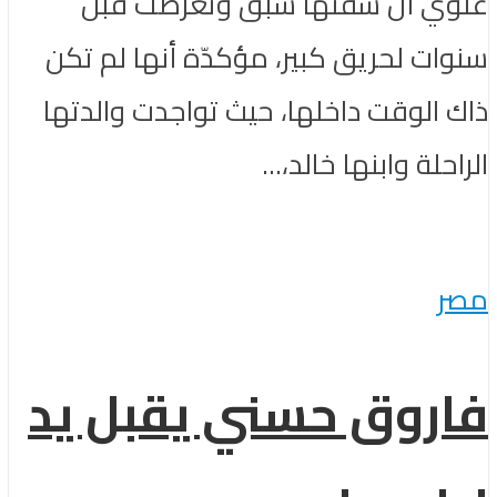
علوي​ أن شقتها سبق وتعرضت قبل
سنوات لحريق كبير، مؤكدّة أنها لم تكن
ذاك الوقت داخلها، حيث تواجدت والدتها
الراحلة وابنها خالد،...
مصر
فاروق حسني يقبل يد