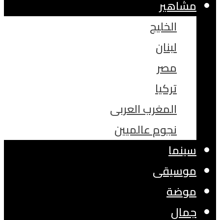
مشاهير
الخليج
لبنان
مصر
تركيا
المغرب العربى
نجوم عالميين
سينما
موسيقى
موضة
جمال