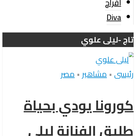
أفراح
Diva
تاج -ليلى علوي
رئيسى
•
مشاهير
•
مصر
كورونا يودي بحياة
طليق الفنانة ليلى