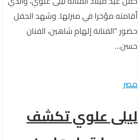
حفل عيد ميلاد الفنانة ليلى علوي، والذي
أقامته مؤخرا في منزلها. وشهد الحفل
حضور “الفنانة إلهام شاهين، الفنان
حسن...
مصر
ليلى علوي تكشف