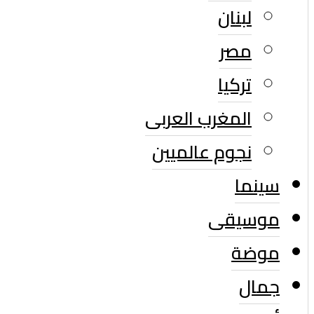
لبنان
مصر
تركيا
المغرب العربى
نجوم عالميين
سينما
موسيقى
موضة
جمال