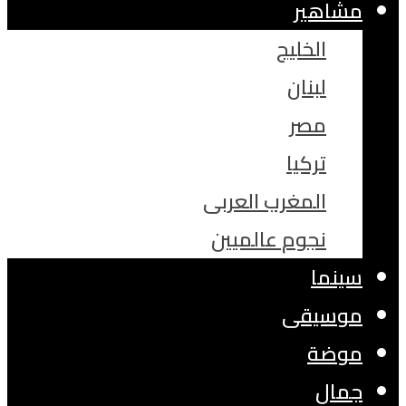
مشاهير
الخليج
لبنان
مصر
تركيا
المغرب العربى
نجوم عالميين
سينما
موسيقى
موضة
جمال