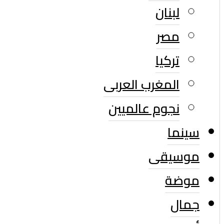
لبنان
مصر
تركيا
المغرب العربى
نجوم عالميين
سينما
موسيقى
موضة
جمال