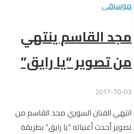
موسيقى
مجد القاسم ينتهي
من تصوير “يا رايق”
2017-10-03
انتهي الفنان السوري مجد القاسم من
تصوير أحدث أغنياته “يا رايق” بطريقة