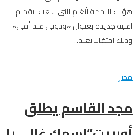
هؤلاء النجمة أنغام التى سعت لتقديم
اغنية جديدة بعنوان «ودونى عند أمى»
وذلك احتفالا بعيد...
مصر
مجد القاسم يطلق
أوبريت”اسمك غالى يا