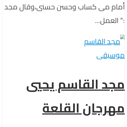
أمام مى كساب وحسن حسنى،وقال مجد
:” العمل...
موسيقى
مجد القاسم يحيي
مهرجان القلعة