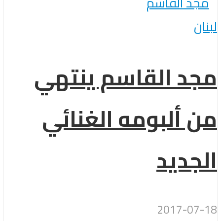
لبنان
مجد القاسم ينتهي
من ألبومه الغنائي
الجديد
2017-07-18