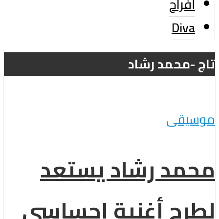
أفراح
Diva
تاج -محمد رشاد
موسيقى
محمد رشاد يستعد
لطرح أغنية إحساسي