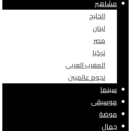
مشاهير
الخليج
لبنان
مصر
تركيا
المغرب العربى
نجوم عالميين
سينما
موسيقى
موضة
جمال