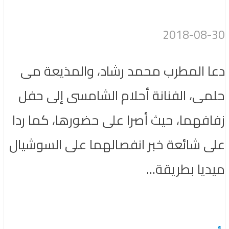
2018-08-30
دعا المطرب محمد رشاد، والمذيعة مى
حلمى، الفنانة أحلام الشامسى إلى حفل
زفافهما، حيث أصرا على حضورها، كما ردا
على شائعة خبر انفصالهما على السوشيال
ميديا بطريقة...