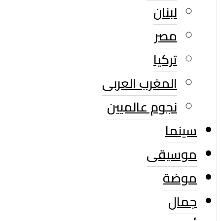
لبنان
مصر
تركيا
المغرب العربى
نجوم عالميين
سينما
موسيقى
موضة
جمال