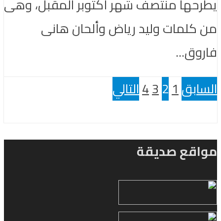
يطرحها منتصف شهر أكتوبر المقبل، وهى
من كلمات وليد رياض وألحان هانى
فاروق...
السابق
1
2
3
4
التالي
مواقع صديقة