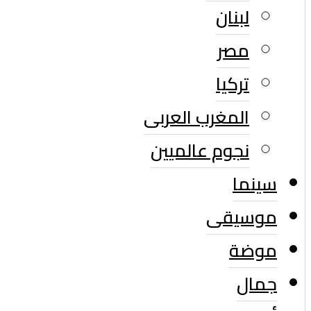
لبنان
مصر
تركيا
المغرب العربى
نجوم عالميين
سينما
موسيقى
موضة
جمال