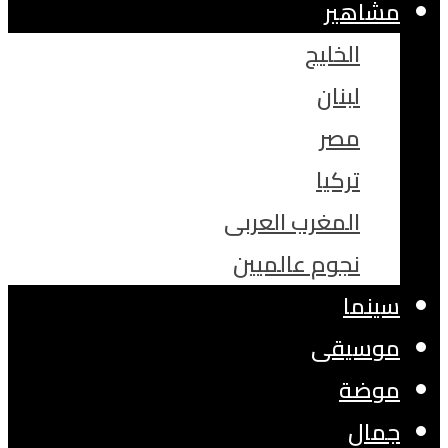
مشاهير
الخليج
لبنان
مصر
تركيا
المغرب العربى
نجوم عالميين
سينما
موسيقى
موضة
جمال