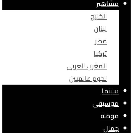
مشاهير
الخليج
لبنان
مصر
تركيا
المغرب العربى
نجوم عالميين
سينما
موسيقى
موضة
جمال