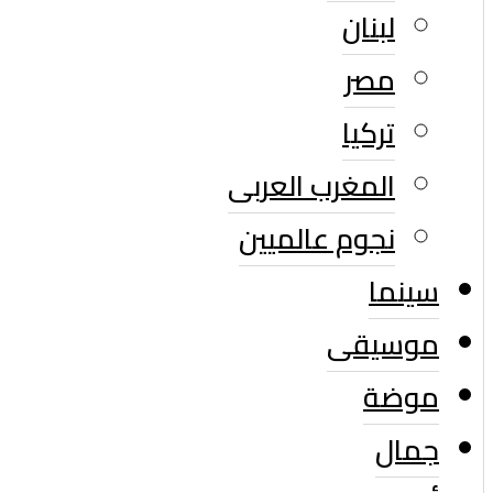
لبنان
مصر
تركيا
المغرب العربى
نجوم عالميين
سينما
موسيقى
موضة
جمال