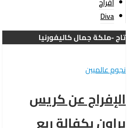
أفراح
Diva
تاج -ملكة جمال كاليفورنيا
نجوم عالميين
الإفراج عن كريس
براون بكفالة ربع