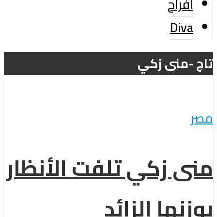
أفراح
Diva
تاج -منى زكي
مصر
منى زكي تلفت الأنظار
بوزنها الزائد