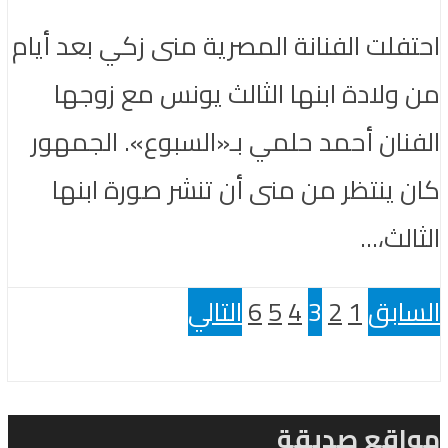
احتفلت الفنانة المصرية منى زكي بعد أيام
من ولادة ابنها الثالث يونس مع زوجها
الفنان أحمد حلمي بـ«السبوع». الجمهور
كان ينتظر من منى أن تنشر صورة ابنها
الثالث،...
السابق
1
2
3
4
5
6
التالي
مواقع صديقة