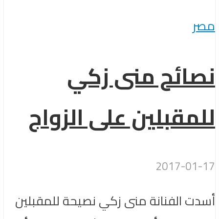
مصر
نصائح منى زكي
للمقبلين على الزواج
2017-01-17
أسدت الفنانة منى زكي نصيحة للمقبلين