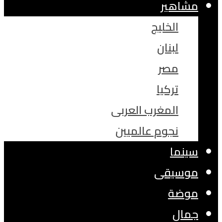
مشاهير
الخليج
لبنان
مصر
تركيا
المغرب العربى
نجوم عالميين
سينما
موسيقى
موضة
جمال