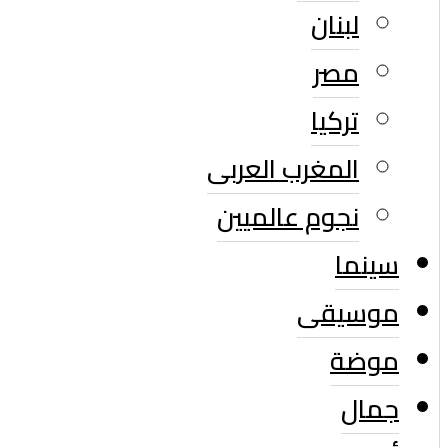
لبنان
مصر
تركيا
المغرب العربى
نجوم عالميين
سينما
موسيقى
موضة
جمال