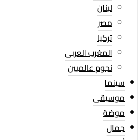
لبنان
مصر
تركيا
المغرب العربى
نجوم عالميين
سينما
موسيقى
موضة
جمال