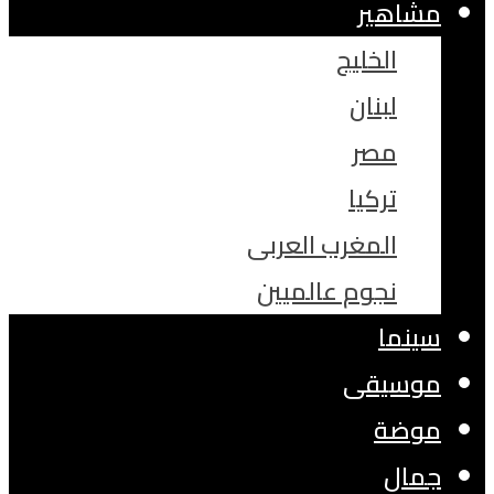
مشاهير
الخليج
لبنان
مصر
تركيا
المغرب العربى
نجوم عالميين
سينما
موسيقى
موضة
جمال