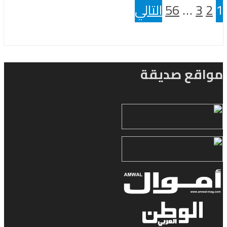
1
2
3
…
56
التالي
مواقع صديقة