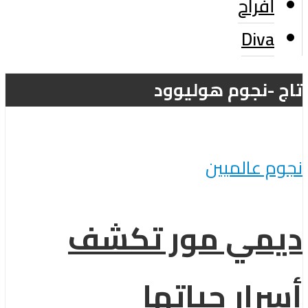
أفراح
Diva
تاج -نجوم هوليوود
نجوم عالميين
ديمي مور تكشف
أسرار حياتها