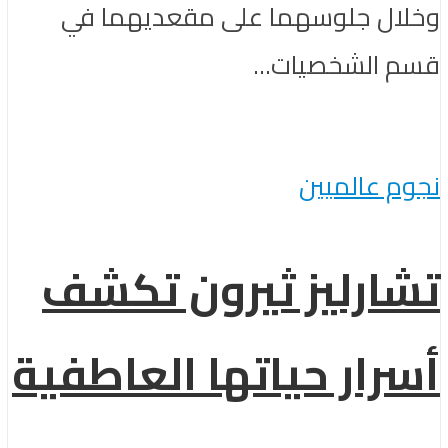
وخلال جلوسهما على مقعديهما في
قسم الشخصيات...
نجوم عالميين
تشارليز ثيرون تكشف
أسرار حياتها العاطفية