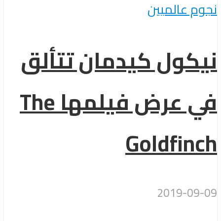
نجوم عالميين
نيكول كيدمان تتألق
في عرض فيلمها The
Goldfinch
2019-09-09