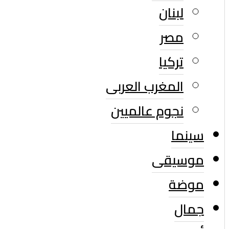
لبنان
مصر
تركيا
المغرب العربى
نجوم عالميين
سينما
موسيقى
موضة
جمال