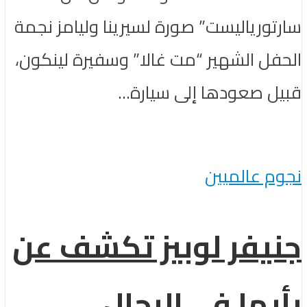
سارتورياليست” صورة لسيرينا وليامز نجمة
الحفل الشهير “مت غالا” وسفيرة لينكون،
قبيل صعودها إلى سيارة...
نجوم عالميين
جنيفر لوبيز تكشف عن
رأيها في الرجال