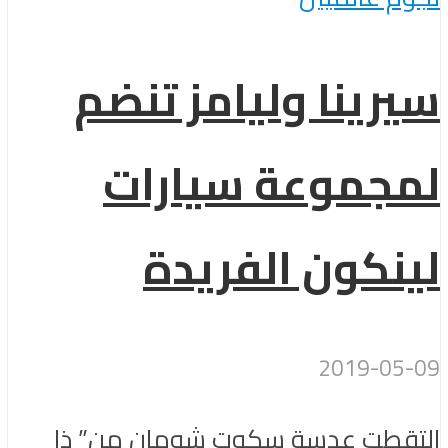
سيرينا وليامز تنضم
لمجموعة سيارات
لينكون الفريدة
2019-05-09
التقطت عدسة سكوت شومان من” ذا