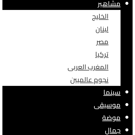
مشاهير
الخليج
لبنان
مصر
تركيا
المغرب العربى
نجوم عالميين
سينما
موسيقى
موضة
جمال