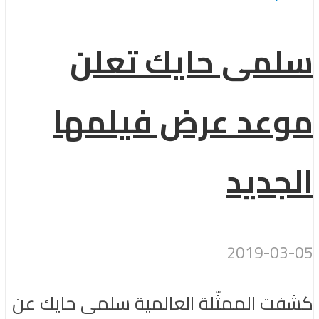
سلمى حايك تعلن
موعد عرض فيلمها
الجديد
2019-03-05
كشفت الممثّلة العالمية سلمى حايك عن