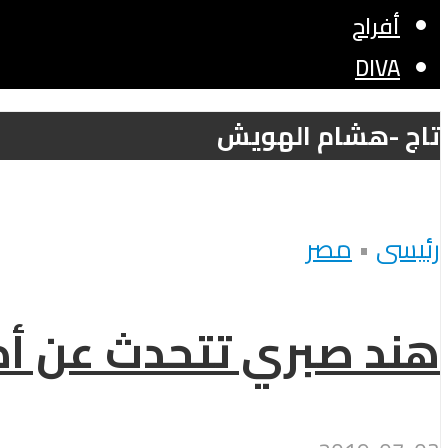
أفراح
DIVA
تاج -هشام الهويش
رئيسى
•
مصر
هند صبري تتحدث عن أدو