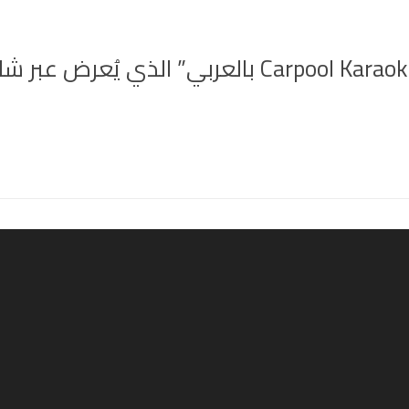
حلت الفنانة هند صبري ضيفة على برنامج “l Karaoke