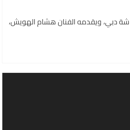
Carpoo بالعربي” الذي يُعرض عبر شاشة دبي، ويقدمه الفنان هشام الهويش،