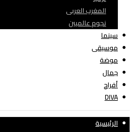
المغرب العربى
نجوم عالميين
سينما
موسيقى
موضة
جمال
أفراح
DIVA
الرئيسية