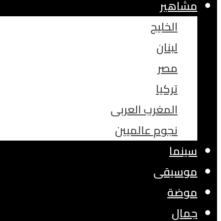
مشاهير
الخليج
لبنان
مصر
تركيا
المغرب العربى
نجوم عالميين
سينما
موسيقى
موضة
جمال