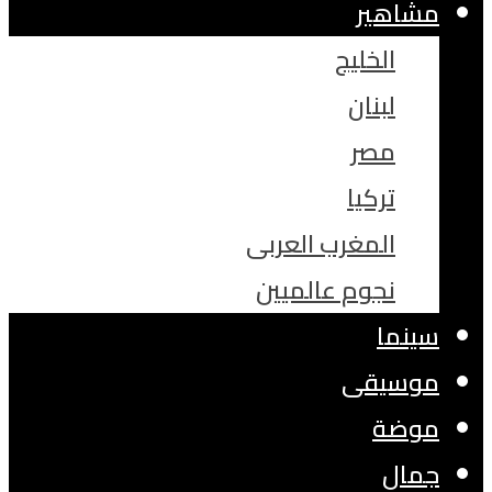
مشاهير
الخليج
لبنان
مصر
تركيا
المغرب العربى
نجوم عالميين
سينما
موسيقى
موضة
جمال