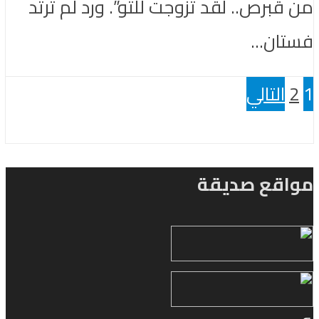
من قبرص.. لقد تزوجت للتو”. ورد لم ترتد
فستان...
1
2
التالي
مواقع صديقة