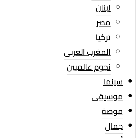
لبنان
مصر
تركيا
المغرب العربى
نجوم عالميين
سينما
موسيقى
موضة
جمال