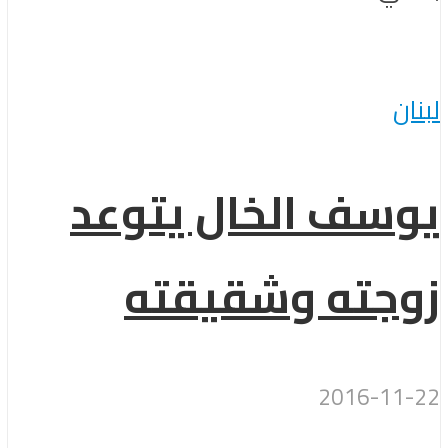
لبنان
يوسف الخال يتوعد
زوجته وشقيقته
2016-11-22