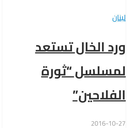
لبنان
ورد الخال تستعد
لمسلسل “ثورة
الفلاحين”
2016-10-27