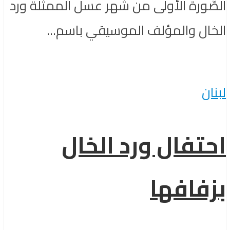
الصّورة الأولى من شهر عسل الممثّلة ورد
الخال والمؤلف الموسيقي باسم...
لبنان
احتفال ورد الخال
بزفافها