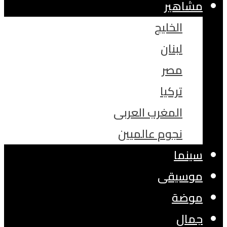
مشاهير
الخليج
لبنان
مصر
تركيا
المغرب العربى
نجوم عالميين
سينما
موسيقى
موضة
جمال