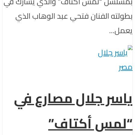
بمسلسل “لمس أكتاف” والذي يشارك في
بطولته الفنان فتحي عبد الوهاب الذي
يعمل...
مصر
ياسر جلال مصارع في
“لمس أكتاف”