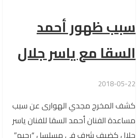
سبب ظهور أحمد
السقا مع ياسر جلال
2018-05-22
كشف المخرج مجدي الهوارى عن سبب
مساعدة الفنان أحمد السقا للفنان ياسر
جلال كضيف شرف في مسلسل “رحيم”