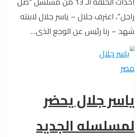
أحداث الحلقة الـ 13 من مسلسل “ضل
راجل”، اعترف جلال – ياسر جلال لابنته
شهد – رنا رئيس عن الوجع الذى...
مصر
ياسر جلال يحضر
لمسلسله الجديد