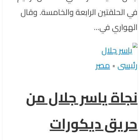
في الحلقتين الرابعة والخامسة. وقال
الهواري في...
رئيسى
•
مصر
نجاة ياسر جلال من
حريق ديكورات