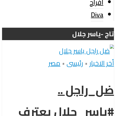
أفراح
Diva
تاج -ياسر جلال
أخر الاخبار
•
رئيسى
•
مصر
ضل_راجل ..
#ياسر_جلال يعترف