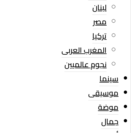
لبنان
مصر
تركيا
المغرب العربى
نجوم عالميين
سينما
موسيقى
موضة
جمال