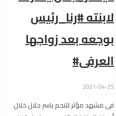
لابنته #رنا_رئيس
بوجعه بعد زواجها
العرفى#
2021-04-25
فى مشهد مؤثر للنجم ياسر جلال خلال