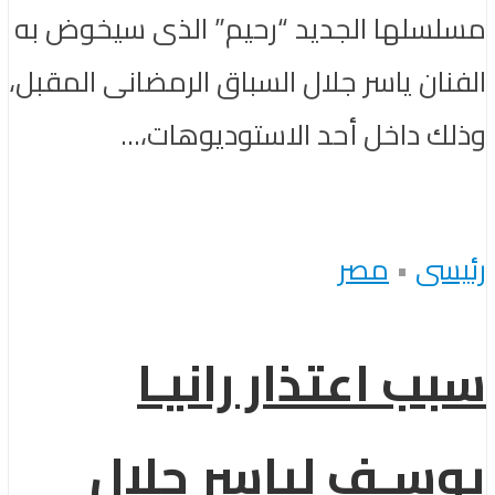
مسلسلها الجديد “رحيم” الذى سيخوض به
الفنان ياسر جلال السباق الرمضانى المقبل،
وذلك داخل أحد الاستوديوهات،...
رئيسى
•
مصر
سبب اعتذار رانيـا
يوسـف لياسر جلال