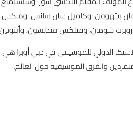
ع المؤلف المقيم أليكسي شور. وسيستمتع ال
ن بيتهوفن، وكاميل سان سانس، وماكس بروخ، 
وروبرت شومان، وفيلكس مندلسون، وأنتونين
2 من مهرجان إن كلاسيكا الدولي للموسيقى في دبي أ
نفردين والفرق الموسيقية حول العالم.