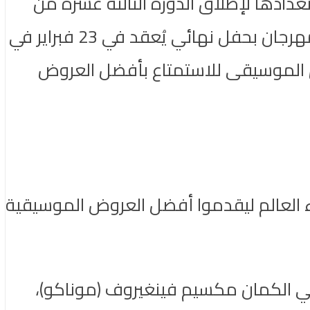
دادها لإطلاق الدورة الثالثة عشرة من
بين 1 و15 فبراير 2024 في دبي أوبرا، و اختتام المهرجان بحفل نهائي يُعقد في 23 فبراير في
ق الموسيقى للاستمتاع بأفضل العروض
 العالم ليقدموا أفضل العروض الموسيقية
ن فيهم عازفي الكمان مكسيم فينغيروف (موناكو)،