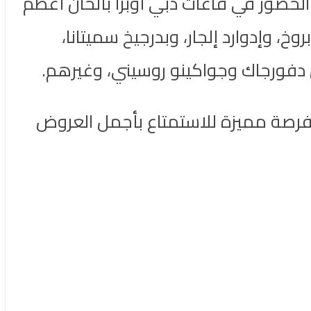
حضور في قاعات دبي أوبرا بألحان أعظم
وإدوارد إلجار، وبدرجيخ سميتانا،
 دفورجاك وجواكينو روسيني، وغيرهم.
وبرا هي فرصة مميزة للاستمتاع بأجمل العروض