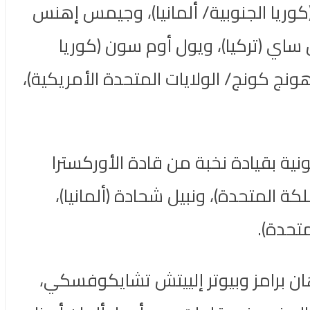
كوريا الجنوبية/ ألمانيا)، وجيمس إهنس
 ساي (تركيا)، ويول أوم سون (كوريا
هونج كونج/ الولايات المتحدة الأمريكية)،
ية بقيادة نخبة من قادة الأوركسترا
لكة المتحدة)، ونبيل شحادة (ألمانيا)،
تحدة).
تأليف يوهان برامز وبيوتر إلييتش تشايكوفسكي،