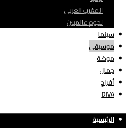
المغرب العربى
نجوم عالميين
سينما
موسيقى
موضة
جمال
أفراح
DIVA
الرئيسية