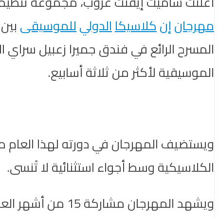
أعلنت ساميت إيفنت غروب، مجموعة تنظيم ال
مهرجان
إن
كلاسيكا
الدولي
للموسيقى
المسرح الرائع في فندق جميرا زعبيل سراي
الموسيقية لأكثر من ثلاثة أسابيع.
ويستضيف المهرجان في دورته لهذا العام م
الكلاسيكية وسط أجواء استثنائية لا تُنسى.
ويشهد المهرجان م