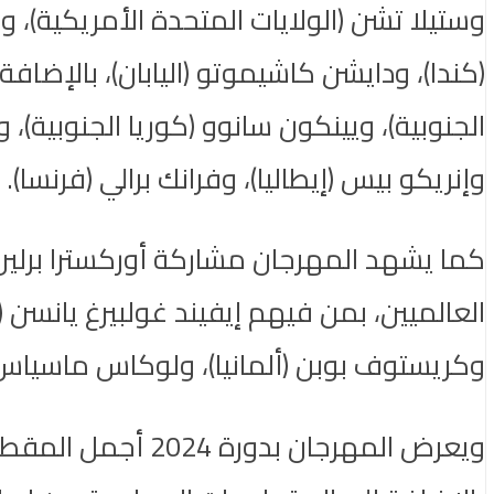
وستيلا تشن (الولايات المتحدة الأمريكية)، 
(كندا)، ودايشن كاشيموتو (اليابان)، بالإضاف
الجنوبية)، ويينكون سانوو (كوريا الجنوبية)،
وإنريكو بيس (إيطاليا)، وفرانك برالي (فرنسا).
كما يشهد المهرجان مشاركة أوركسترا برلين 
العالميين، بمن فيهم إيفيند غولبيرغ يانسن (ال
وكريستوف بوبن (ألمانيا)، ولوكاس ماسياس (
ويعرض المهرجان ب