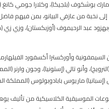
ومارك بوشكوف (بلجيكا)، وكلارا جومي كانغ (
ة إلى نخبة من عازفي البيانو، بمن فيهم فاضل
 وبهزود عبد الرحيموف (أوزبكستان)، وزي زي (
السيمفونية وأوركسترا أكسفورد الفيلهارمون
نرويج)، وأنو تالي (إستونيا)، وجون وارنر (المم
إسبانيا) ماريوس بابادوبولوس (المملكة الم
دورة 2024 أجمل المقطوعات الموسيقية الكلاسيكية من 