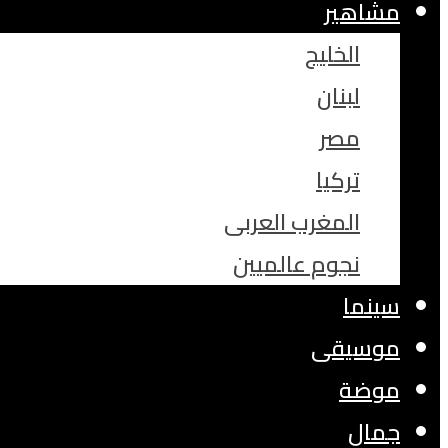
مشاهير
الخليج
لبنان
مصر
تركيا
المغرب العربى
نجوم عالميين
سينما
موسيقى
موضة
جمال